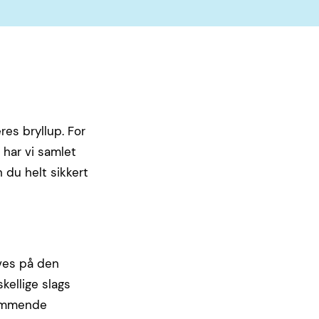
es bryllup. For
 har vi samlet
 du helt sikkert
ives på den
kellige slags
 kommende