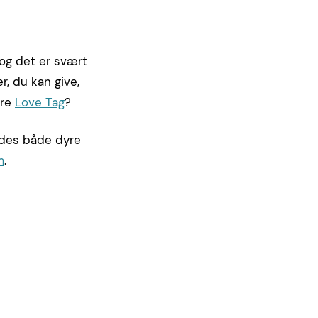
, og det er svært
r, du kan give,
ære
Love Tag
?
ndes både dyre
m
.