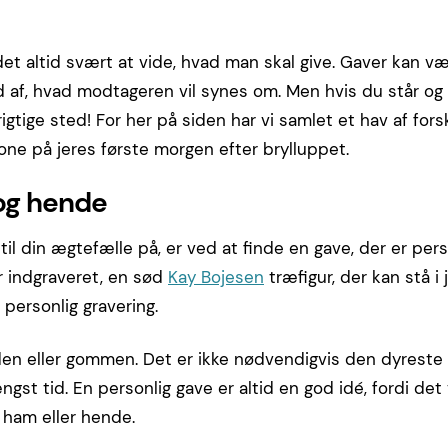
t altid svært at vide, hvad man skal give. Gaver kan vær
d af, hvad modtageren vil synes om. Men hvis du står og
igtige sted! For her på siden har vi samlet et hav af forsk
one på jeres første morgen efter brylluppet.
 og hende
l din ægtefælle på, er ved at finde en gave, der er pers
r indgraveret, en sød
Kay Bojesen
træfigur, der kan stå i 
personlig gravering.
dden eller gommen. Det er ikke nødvendigvis den dyreste
ngst tid. En personlig gave er altid en god idé, fordi det 
l ham eller hende.