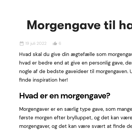
Morgengave til h
19 juli 2022
6
date_range
thumb_up_alt
Hvad skal du give din ægtefælle som morgengave
hvad er bedre end at give en personlig gave, der
nogle af de bedste gaveideer til morgengaven. Ua
finde inspiration her!
Hvad er en morgengave?
Morgengaver er en særlig type gave, som mange 
første morgen efter brylluppet, og det kan være al
morgengaver, og det kan være svært at finde de