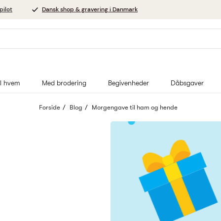
pilot
Dansk shop & gravering i Danmark
il hvem
Med brodering
Begivenheder
Dåbsgaver
Forside
Blog
Morgengave til ham og hende