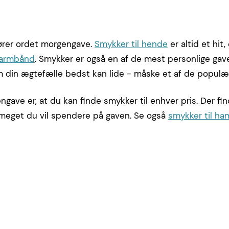
hører ordet morgengave.
Smykker til hende
er altid et hit
armbånd
. Smykker er også en af de mest personlige gave
om din ægtefælle bedst kan lide - måske et af de popul
ave er, at du kan finde smykker til enhver pris. Der fi
vor meget du vil spendere på gaven. Se også
smykker til ha