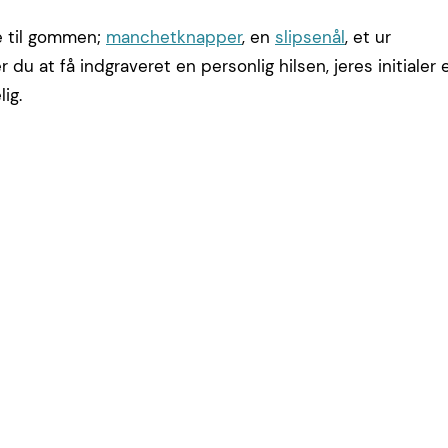
 til gommen;
manchetknapper
, en
slipsenål
, et ur
u at få indgraveret en personlig hilsen, jeres initialer e
ig.