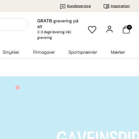
Kundeservice
Inspiration
GRATIS
gravering på
alt
0
2-3 dage levering inkl.
gravering
Smykker
Firmagaver
Sportspræmier
Mærker