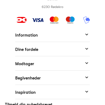
6230 Rødekro

Information

Dine fordele

Modtager
KONKURRENCE

Begivenheder
Vind Mojo Aben fra
Spring Copenhagen

Inspiration
Tilmeld dig nyhedsbrevet, og deltag i
Tilmeld dig nyhedsbrevet