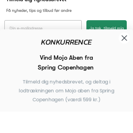
lodtrækningen om Mojo aben fra Spring
Få nyheder, tips og tilbud før andre
Copenhagen (værdi 599 kr.)
Ja tak, tilmeld mig
*Ved at indsende denne formular accepterer jeg, at de indtastede data bruges af Dahls
Gravering til at sende nyhedsbreve og kampagnetilbud. Afmelding kan altid ske nederst
i nyhedsbrevet.
Ja tak, tilmeld mig
Copyright © Dahls Gravering
2026
*Ved tilmelding giver du samtykke til at modtage
nyhedsbreve fra Dahls Gravering