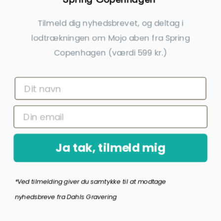
Guld Og Sølv Design Firkløver
Scrouples Lovetag Sølv Blank Lille
Tilmeld dig nyhedsbrevet, og deltag i
Vedhæng Inkl. Kæde
Vedhæng Inkl. Kæde
575,00 kr.
295,00 kr.
lodtrækningen om Mojo aben fra Spring
Copenhagen (værdi 599 kr.)
inkl. gratis gravering
inkl. gratis gravering
Midlertidigt udsolgt
Ja tak, tilmeld mig
*Ved tilmelding giver du samtykke til at modtage
nyhedsbreve fra Dahls Gravering
Scrouples Lovetag Forgyldt Lille
Dahl Sølv Kors Med Facet Ende 15
Blank Vedhæng Inkl. Kæde
X 22 Mm Inkl Kæde