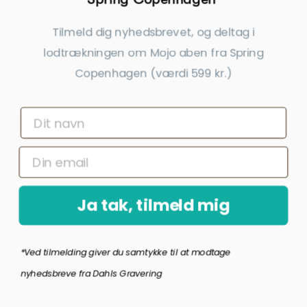
Speedtsberg Flag 19 Cm - Hvid
Speedtsberg Flag 19 Cm - Blå Med
Med Prikker
Røde Striber
Tilmeld dig nyhedsbrevet, og deltag i
195,00 kr.
195,00 kr.
lodtrækningen om Mojo aben fra Spring
inkl. gratis gravering
inkl. gratis gravering
Copenhagen (værdi 599 kr.)
Midlertidigt udsolgt
Ja tak, tilmeld mig
*Ved tilmelding giver du samtykke til at modtage
Speedtsberg Flag 19 Cm - Blå Med
Speedtsberg Flag 19 Cm -
nyhedsbreve fra Dahls Gravering
Guld Striber
Flerfarvet Med Striber
195,00 kr.
195,00 kr.