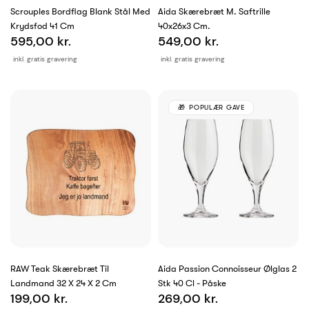
Scrouples Bordflag Blank Stål Med
Aida Skærebræt M. Saftrille
Krydsfod 41 Cm
40x26x3 Cm.
595,00 kr.
549,00 kr.
inkl. gratis gravering
inkl. gratis gravering
POPULÆR GAVE
RAW Teak Skærebræt Til
Aida Passion Connoisseur Ølglas 2
Landmand 32 X 24 X 2 Cm
Stk 40 Cl - Påske
199,00 kr.
269,00 kr.