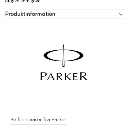
at give som gave.
Produktinformation
Stål
Materiale
Sølv
Farve
Ariel, Bradley, Cosivia
Skrifttype anbefaling
15 tegn
Antal tegn
2093258
Reference
3026980932589
EAN
Se flere varer fra Parker