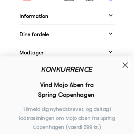

Information

Dine fordele

Modtager
KONKURRENCE

Begivenheder
Vind Mojo Aben fra
Spring Copenhagen

Inspiration
Tilmeld dig nyhedsbrevet, og deltag i
Tilmeld dig nyhedsbrevet
lodtrækningen om Mojo aben fra Spring
Få nyheder, tips og tilbud før andre
Copenhagen (værdi 599 kr.)
Ja tak, tilmeld mig