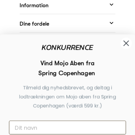

Information

Dine fordele

Modtager
KONKURRENCE

Begivenheder
Vind Mojo Aben fra
Spring Copenhagen

Inspiration
Tilmeld dig nyhedsbrevet, og deltag i
Tilmeld dig nyhedsbrevet
lodtrækningen om Mojo aben fra Spring
Copenhagen (værdi 599 kr.)
Få nyheder, tips og tilbud før andre
Ja tak, tilmeld mig