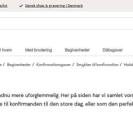
pilot
Dansk shop & gravering i Danmark
il hvem
Med brodering
Begivenheder
Dåbsgaver
e
Begivenheder
Konfirmationsgaver
Smykker til konfirmation
Hals
ndnu mere uforglemmelig. Her på siden har vi samlet vore
til konfirmanden til den store dag, eller som den perfe