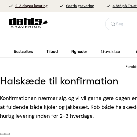
2-3 dages levering
Gratis gravering
4.8/5 på Trust
Søg
Bestsellers
Tilbud
Nyheder
Gaveideer
T
Forsid
Halskæde til konfirmation
Konfirmationen nærmer sig, og vi vil gerne gøre dagen e
at fuldende både kjoler og jakkesæt. Køb både halskæde 
hurtig levering inden for 2-3 hverdage.