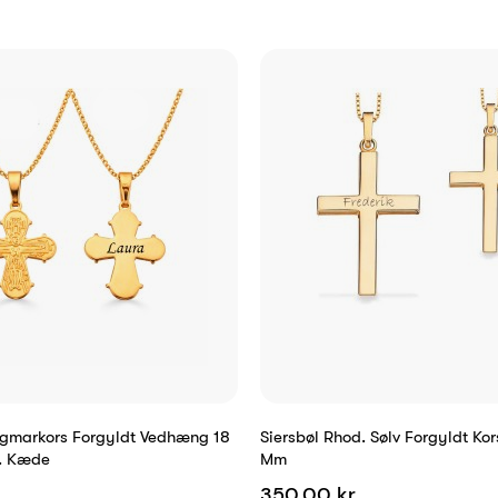
gmarkors Forgyldt Vedhæng 18
Siersbøl Rhod. Sølv Forgyldt Ko
. Kæde
Mm
350,00 kr.