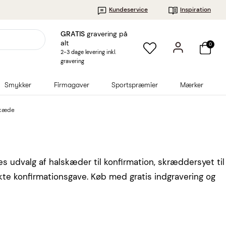
Kundeservice
Inspiration
GRATIS
gravering på
alt
0
2-3 dage levering inkl.
gravering
Smykker
Firmagaver
Sportspræmier
Mærker
kæde
s udvalg af halskæder til konfirmation, skræddersyet til
kte konfirmationsgave. Køb med gratis indgravering og