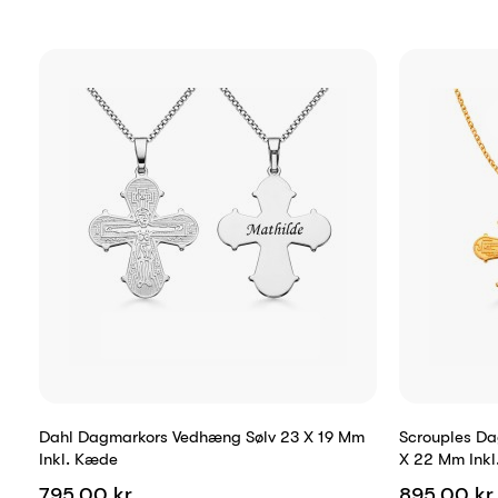
Dahl Dagmarkors Vedhæng Sølv 23 X 19 Mm
Scrouples Da
Inkl. Kæde
X 22 Mm Inkl
795,00 kr.
895,00 kr.