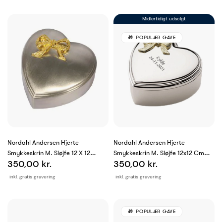
Midlertidigt udsolgt
POPULÆR GAVE
Nordahl Andersen Hjerte
Nordahl Andersen Hjerte
Smykkeskrin M. Sløjfe 12 X 12
Smykkeskrin M. Sløjfe 12x12 Cm
350,00 kr.
350,00 kr.
Fortinnet
Krom
inkl. gratis gravering
inkl. gratis gravering
POPULÆR GAVE