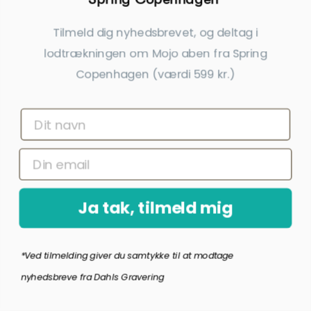
Tilmeld dig nyhedsbrevet, og deltag i
Spring Copenhagen Emotions®
Spring Copenhagen Emotions®
lodtrækningen om Mojo aben fra Spring
Winking
Heart Eyes
169,00 kr.
169,00 kr.
Copenhagen (værdi 599 kr.)
inkl. gratis gravering
inkl. gratis gravering
POPULÆR GAVE
Ja tak, tilmeld mig
*Ved tilmelding giver du samtykke til at modtage
nyhedsbreve fra Dahls Gravering
Spring Copenhagen Emotions®
Spring Copenhagen Emotions®