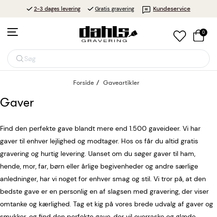
Kundeservice
2-3 dages levering
Gratis gravering
0
Søg
Forside
Gaveartikler
Gaver
Find den perfekte gave blandt mere end 1.500 gaveideer. Vi har
gaver til enhver lejlighed og modtager. Hos os får du altid gratis
gravering og hurtig levering. Uanset om du søger gaver til ham,
hende, mor, far, børn eller årlige begivenheder og andre særlige
anledninger, har vi noget for enhver smag og stil. Vi tror på, at den
bedste gave er en personlig en af slagsen med gravering, der viser
omtanke og kærlighed. Tag et kig på vores brede udvalg af gaver og
smykker, og find den perfekte gave, der vil overraske og glæde.