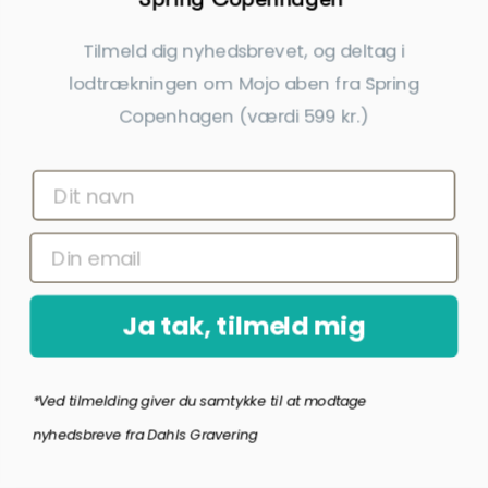
Tilmeld dig nyhedsbrevet, og deltag i
Ring til os
lodtrækningen om Mojo aben fra Spring
tlf. 20 33 76 60
Copenhagen (værdi 599 kr.)
info@dahlsgravering.dk
(Svar indenfor 1-2 hverdage)
Dahlsgravering.dk
Øster Løgumvej 13 B
Ja tak, tilmeld mig
Genner
6230 Rødekro
*Ved tilmelding giver du samtykke til at modtage
nyhedsbreve fra Dahls Gravering