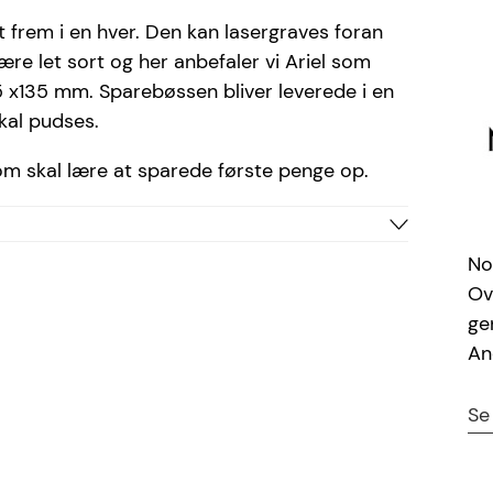
 frem i en hver. Den kan lasergraves foran
ære let sort og her anbefaler vi Ariel som
5 x135 mm. Sparebøssen bliver leverede i en
skal pudses.
 som skal lære at sparede første penge op.
Sølv
No
Sølv
Ov
Ariel
ge
An
20 tegn
92015286275
Se
5711008064288