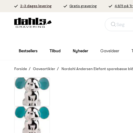
2-3 dages levering
Gratis gravering
4.8/5 på Tr
Søg
Bestsellers
Tilbud
Nyheder
Gaveideer
Forside
Gaveartikler
Nordahl Andersen Elefant sparebøsse bl