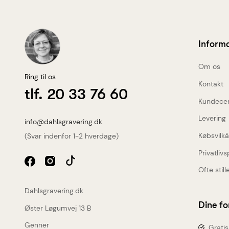
Inform
Om os
Ring til os
Kontakt
tlf. 20 33 76 60
Kundece
Levering
info@dahlsgravering.dk
Købsvilkå
(Svar indenfor 1-2 hverdage)
Privatlivs
Ofte stil
Dahlsgravering.dk
Dine fo
Øster Løgumvej 13 B
Genner
Gratis