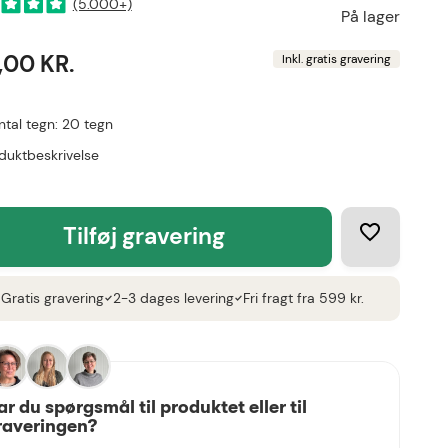
(5.000+)
På lager
,00 KR.
Inkl. gratis gravering
ntal tegn: 20 tegn
duktbeskrivelse
tilføj gravering
Gratis gravering
2-3 dages levering
Fri fragt fra 599 kr.
k
check
check
ar du spørgsmål til produktet eller til
raveringen?