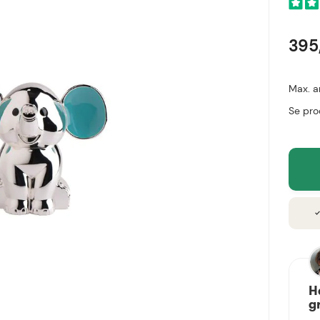
395
Max. a
Se pro
chec
H
g