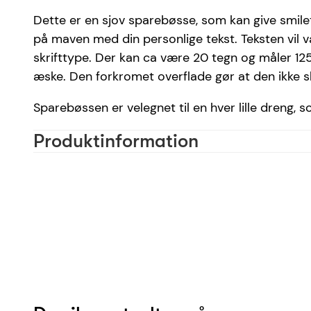
Dette er en sjov sparebøsse, som kan give smilet
på maven med din personlige tekst. Teksten vil v
skrifttype. Der kan ca være 20 tegn og måler 12
æske. Den forkromet overflade gør at den ikke 
Sparebøssen er velegnet til en hver lille dreng,
Produktinformation
Materiale
Farve
Skrifttype anbefaling
Antal tegn
Reference
EAN