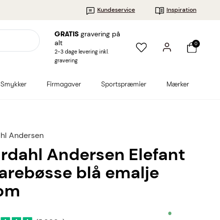
Kundeservice
Inspiration
gravering på
GRATIS
alt
0
2-3 dage levering inkl.
gravering
Smykker
Firmagaver
Sportspræmier
Mærker
hl Andersen
rdahl Andersen Elefant
arebøsse blå emalje
om
•