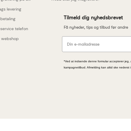
Spring Copenhagen
gs levering
meld dig nyhedsbrevet, og deltag i
Tilmeld dig nyhedsbrevet
 betaling
rækningen om Mojo aben fra Spring
Få nyheder, tips og tilbud før andre
service telefon
Copenhagen (værdi 599 kr.)
 webshop
*Ved at indsende denne formular accepterer jeg, 
kampagnetilbud. Afmelding kan altid ske nederst 
Ja tak, tilmeld mig
 giver du samtykke til at modtage nyhedsbreve fra
ng