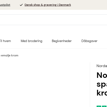
ustpilot
Dansk shop & gravering i Danmark
Til hvem
Med brodering
Begivenheder
Dåbsgaver
å emalje krom
Norda
No
sp
kr