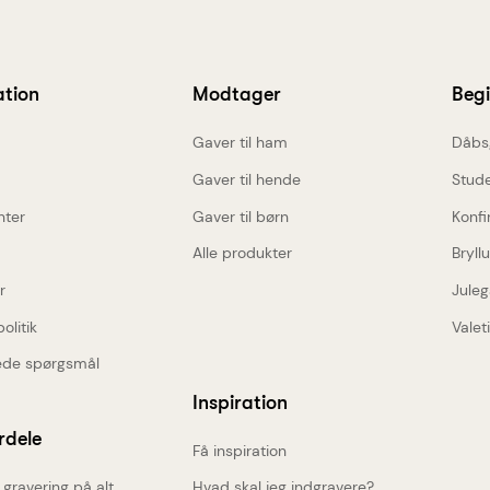
ation
Modtager
Beg
Gaver til ham
Dåbs
Gaver til hende
Stud
nter
Gaver til børn
Konfi
Alle produkter
Bryll
r
Juleg
politik
Valet
lede spørgsmål
Inspiration
KONKURRENCE
rdele
Få inspiration
Vind Mojo Aben fra
 gravering på alt
Hvad skal jeg indgravere?