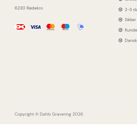
6230 Rødekro
2-3 da
Til
Sikker
lodt
Kunde
Dansk
*Ved tilmelding
Dahls Graveri
Copyright © Dahls Gravering
2026