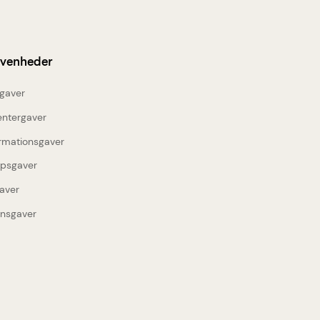
ivenheder
gaver
entergaver
rmationsgaver
upsgaver
aver
insgaver