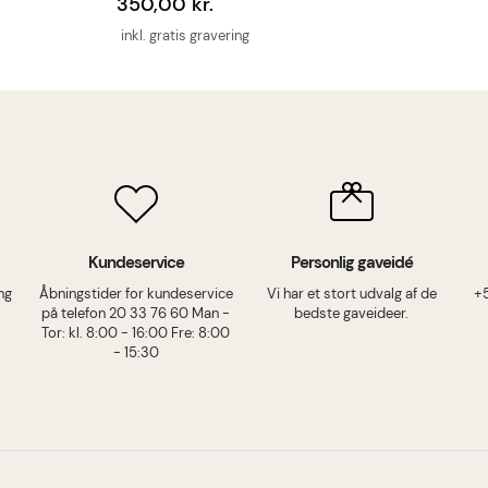
350,00 kr.
inkl. gratis gravering
Kundeservice
Personlig gaveidé
ing
Åbningstider for kundeservice
Vi har et stort udvalg af de
+
på telefon 20 33 76 60 Man -
bedste gaveideer.
Tor: kl. 8:00 - 16:00 Fre: 8:00
- 15:30