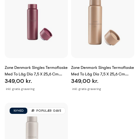
Zone Denmark Singles Termoflaske
Zone Denmark Singles Termoflaske
Med To Låg Dia 7,5 X 25,6 Cm
Med To Låg Dia 7,5 X 25,6 Cm
349,00 kr.
349,00 kr.
650...
650...
inkl. gratis gravering
inkl. gratis gravering
NYHED
POPULÆR GAVE