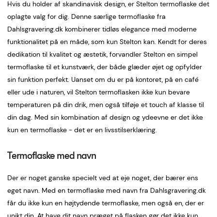
Hvis du holder af skandinavisk design, er Stelton termoflaske det
oplagte valg for dig. Denne særlige termoflaske fra
Dahlsgravering.dk kombinerer tidløs elegance med moderne
funktionalitet på en måde, som kun Stelton kan. Kendt for deres
dedikation til kvalitet og æstetik, forvandler Stelton en simpel
termoflaske til et kunstværk, der både glæder øjet og opfylder
sin funktion perfekt. Uanset om du er på kontoret, på en café
eller ude i naturen, vil Stelton termoflasken ikke kun bevare
temperaturen på din drik, men også tilføje et touch af klasse til
din dag. Med sin kombination af design og ydeevne er det ikke
kun en termoflaske - det er en livsstilserklæring.
Termoflaske med navn
Der er noget ganske specielt ved at eje noget, der bærer ens
eget navn. Med en termoflaske med navn fra Dahlsgravering.dk
får du ikke kun en højtydende termoflaske, men også en, der er
unikt din. At have dit navn præget på flasken gør det ikke kun