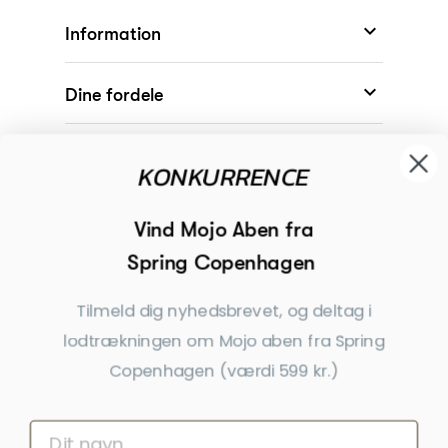

Information

Dine fordele

Modtager
KONKURRENCE

Begivenheder
Vind Mojo Aben fra
Spring Copenhagen

Inspiration
Tilmeld dig nyhedsbrevet, og deltag i
Tilmeld dig nyhedsbrevet
lodtrækningen om Mojo aben fra Spring
Få nyheder, tips og tilbud før andre
Copenhagen (værdi 599 kr.)
Ja tak, tilmeld mig