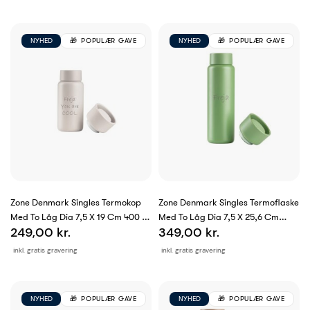
NYHED
POPULÆR GAVE
NYHED
POPULÆR GAVE
Zone Denmark Singles Termokop
Zone Denmark Singles Termoflaske
Med To Låg Dia 7,5 X 19 Cm 400 Ml
Med To Låg Dia 7,5 X 25,6 Cm
249,00 kr.
349,00 kr.
Creme
650...
inkl. gratis gravering
inkl. gratis gravering
NYHED
POPULÆR GAVE
NYHED
POPULÆR GAVE