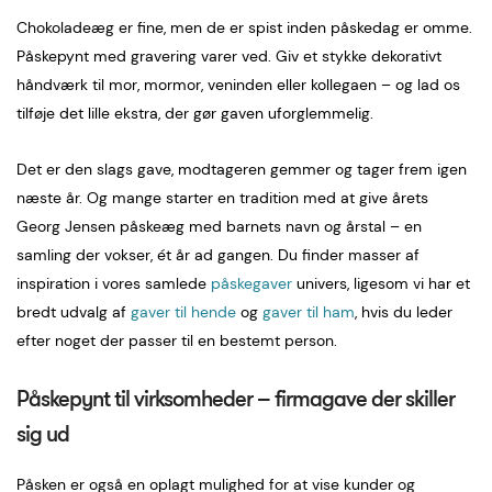
Chokoladeæg er fine, men de er spist inden påskedag er omme.
Påskepynt med gravering varer ved. Giv et stykke dekorativt
håndværk til mor, mormor, veninden eller kollegaen – og lad os
tilføje det lille ekstra, der gør gaven uforglemmelig.
Det er den slags gave, modtageren gemmer og tager frem igen
næste år. Og mange starter en tradition med at give årets
Georg Jensen påskeæg med barnets navn og årstal – en
samling der vokser, ét år ad gangen. Du finder masser af
inspiration i vores samlede
påskegaver
univers, ligesom vi har et
bredt udvalg af
gaver til hende
og
gaver til ham
, hvis du leder
efter noget der passer til en bestemt person.
Påskepynt til virksomheder – firmagave der skiller
sig ud
Påsken er også en oplagt mulighed for at vise kunder og