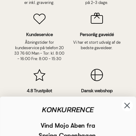
er inkl. gravering.
på 2-3 dage.
Kundeservice
Personlig gaveidé
Åbningstider for
Vi har et stort udvalg af de
kundeservice på telefon 20
bedste gaveideer.
33 76 60 Man - Tor: kl. 8:00
- 16:00 Fre: 8:00 - 15:30
4.8 Trustpilot
Dansk webshop
+5.270 glade anmeldelser
Vores gravering foregår i
på Trustpilot.
Danmark, og vi er danskejet.
KONKURRENCE
Vind Mojo Aben fra
Spring Copenhagen