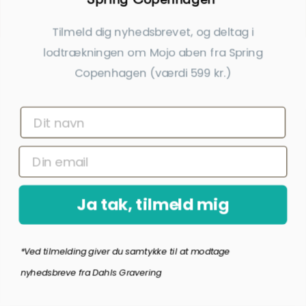
Tilmeld dig nyhedsbrevet, og deltag i
lodtrækningen om Mojo aben fra Spring
Copenhagen (værdi 599 kr.)
Ring til os
tlf. 20 33 76 60
info@dahlsgravering.dk
(Svar indenfor 1-2 hverdage)
Ja tak, tilmeld mig
Dahlsgravering.dk
Øster Løgumvej 13 B
Genner
*Ved tilmelding giver du samtykke til at modtage
nyhedsbreve fra Dahls Gravering
6230 Rødekro