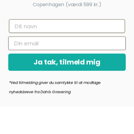
Copenhagen (værdi 599 kr.)
Få nyheder, tips og tilbud før andre
Ja tak, tilmeld mig
*Ved at indsende denne formular accepterer jeg, at de indtastede data bruges af Dahls
Gravering til at sende nyhedsbreve og kampagnetilbud. Afmelding kan altid ske nederst
i nyhedsbrevet.
Ja tak, tilmeld mig
*Ved tilmelding giver du samtykke til at modtage
Copyright © Dahls Gravering
2026
nyhedsbreve fra Dahls Gravering