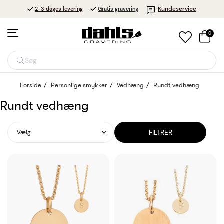
Kundeservice
2-3 dages levering
Gratis gravering
0
Søg
Forside
Personlige smykker
Vedhæng
Rundt vedhæng
Rundt vedhæng
FILTRER
Vælg