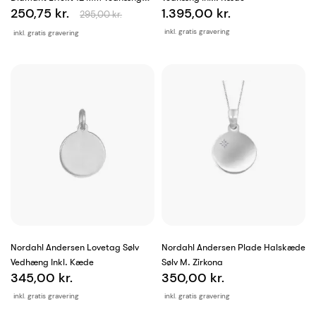
250,75 kr.
1.395,00 kr.
Inkl. Kæde
295,00 kr.
inkl. gratis gravering
inkl. gratis gravering
Nordahl Andersen Lovetag Sølv
Nordahl Andersen Plade Halskæde
Vedhæng Inkl. Kæde
Sølv M. Zirkona
345,00 kr.
350,00 kr.
inkl. gratis gravering
inkl. gratis gravering