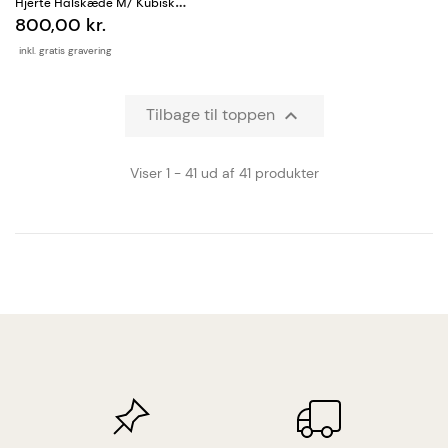
Hjerte Halskæde M/ Kubisk
800,00 kr.
Zirkonia
inkl. gratis gravering
Tilbage til toppen

Viser 1 - 41 ud af 41 produkter