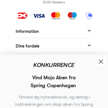
6230 Rødekro

Information

Dine fordele

Modtager
KONKURRENCE

Begivenheder
Vind Mojo Aben fra
Spring Copenhagen

Inspiration
Tilmeld dig nyhedsbrevet, og deltag i
Tilmeld dig nyhedsbrevet
lodtrækningen om Mojo aben fra Spring