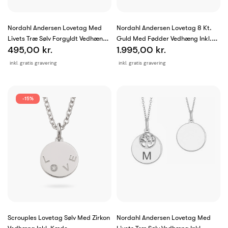
Nordahl Andersen Lovetag Med
Nordahl Andersen Lovetag 8 Kt.
Livets Træ Sølv Forgyldt Vedhæng
Guld Med Fødder Vedhæng Inkl.
495,00 kr.
1.995,00 kr.
Inkl....
Kæde
inkl. gratis gravering
inkl. gratis gravering
-15%
Scrouples Lovetag Sølv Med Zirkon
Nordahl Andersen Lovetag Med