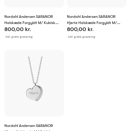
Nordahl Andersen SARANOR
Nordahl Andersen SARANOR
Halskæde Forgyldt M/ Kubisk
Hjerte Halskæde Forgyldt M/
800,00 kr.
800,00 kr.
Zirkonia
Kubisk Zirkonia
inkl. gratis gravering
inkl. gratis gravering
Nordahl Andersen SARANOR