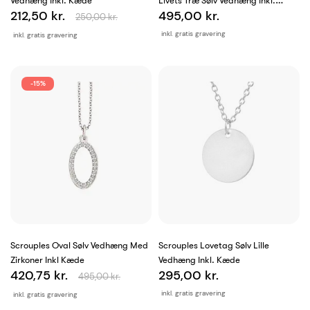
Vedhæng Inkl. Kæde
Livets Træ Sølv Vedhæng Inkl.
212,50 kr.
495,00 kr.
Kæde
250,00 kr.
inkl. gratis gravering
inkl. gratis gravering
-15%
Scrouples Oval Sølv Vedhæng Med
Scrouples Lovetag Sølv Lille
Zirkoner Inkl Kæde
Vedhæng Inkl. Kæde
420,75 kr.
295,00 kr.
495,00 kr.
inkl. gratis gravering
inkl. gratis gravering