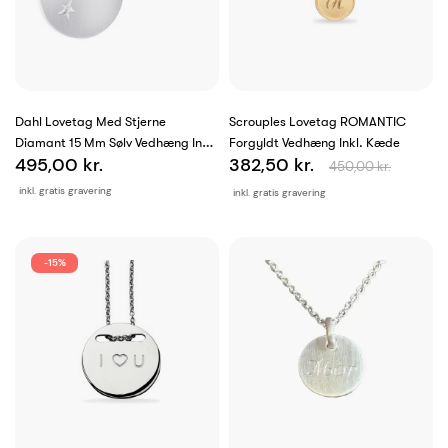
Dahl Lovetag Med Stjerne
Scrouples Lovetag ROMANTIC
Diamant 15 Mm Sølv Vedhæng Inkl.
Forgyldt Vedhæng Inkl. Kæde
495,00 kr.
382,50 kr.
Kæde
450,00 kr.
inkl. gratis gravering
inkl. gratis gravering
-15%