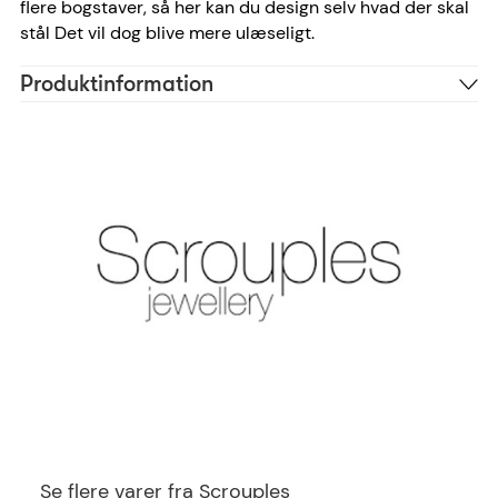
flere bogstaver, så her kan du design selv hvad der skal
stål Det vil dog blive mere ulæseligt.
Produktinformation
Forgyldt sølv
Materiale
Guld
Farve
Us block, Vanessa
Skrifttype anbefaling
1 tegn
Antal tegn
Lovetag
Symboler
224642FG
Reference
5704012319468
EAN
Se flere varer fra Scrouples