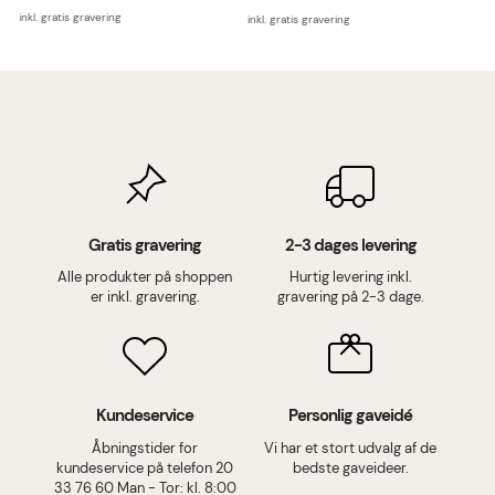
inkl. gratis gravering
inkl
inkl. gratis gravering
Gratis gravering
2-3 dages levering
Alle produkter på shoppen
Hurtig levering inkl.
er inkl. gravering.
gravering på 2-3 dage.
Kundeservice
Personlig gaveidé
Åbningstider for
Vi har et stort udvalg af de
kundeservice på telefon 20
bedste gaveideer.
33 76 60 Man - Tor: kl. 8:00