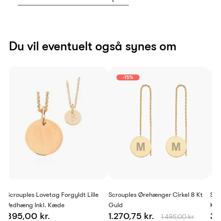
Du vil eventuelt også synes om
-15%
Scrouples Lovetag Forgyldt Lille
Scrouples Ørehænger Cirkel 8 Kt
Scr
Vedhæng Inkl. Kæde
Guld
Kæ
395,00 kr.
1.270,75 kr.
39
1.495,00 kr.