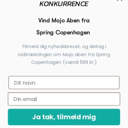
KONKURRENCE

Modtager

Begivenheder
Vind Mojo Aben fra
Spring Copenhagen

Inspiration
Tilmeld dig nyhedsbrevet, og deltag i
Tilmeld dig nyhedsbrevet
lodtrækningen om Mojo aben fra Spring
Copenhagen (værdi 599 kr.)
Få nyheder, tips og tilbud før andre
Ja tak, tilmeld mig
*Ved at indsende denne formular accepterer jeg, at de indtastede data bruges
af Dahls Gravering til at sende nyhedsbreve og kampagnetilbud. Afmelding kan
altid ske nederst i nyhedsbrevet.
Ja tak, tilmeld mig