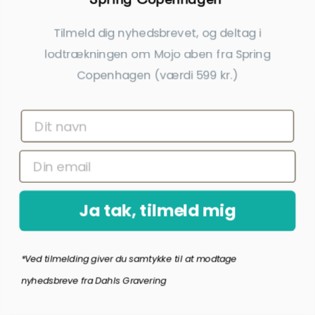
Scrouples Lovetag Hjerte Sølv
Nordahl Andersen Lovetag Med
Vedhæng Inkl. Kæde
Livets Træ Sølv Vedhæng Inkl.
Tilmeld dig nyhedsbrevet, og deltag i
295,00 kr.
495,00 kr.
Kæde
lodtrækningen om Mojo aben fra Spring
inkl. gratis gravering
inkl. gratis gravering
Copenhagen (værdi 599 kr.)
Ja tak, tilmeld mig
*Ved tilmelding giver du samtykke til at modtage
Dahl Lovetag Sølv Med 0,05
Dahl Stav Smykke Sølv Inkl. Kæde
nyhedsbreve fra Dahls Gravering
Diamant Vedhæng Inkl. Kæde
550,00 kr.
450,00 kr.