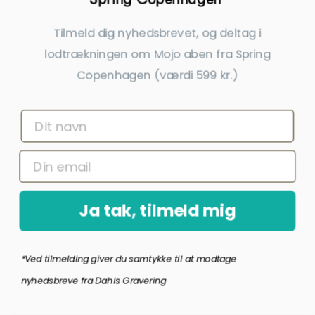
Spring Copenhagen Pingvin Frost
Spring Copenhagen Pingvin Snow
Stor
Lille
Tilmeld dig nyhedsbrevet, og deltag i
520,00 kr.
399,00 kr.
lodtrækningen om Mojo aben fra Spring
inkl. gratis gravering
inkl. gratis gravering
Copenhagen (værdi 599 kr.)
Ja tak, tilmeld mig
*Ved tilmelding giver du samtykke til at modtage
Spring Copenhagen Bonnie Kanin
Spring Copenhagen Bounce Kanin
nyhedsbreve fra Dahls Gravering
519,00 kr.
399,00 kr.