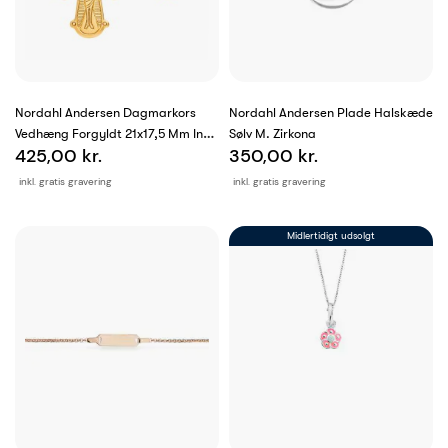
Nordahl Andersen Dagmarkors
Nordahl Andersen Plade Halskæde
Vedhæng Forgyldt 21x17,5 Mm Inkl.
Sølv M. Zirkona
425,00 kr.
350,00 kr.
Kæde
inkl. gratis gravering
inkl. gratis gravering
Midlertidigt udsolgt