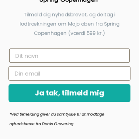
inkl. gratis gravering
inkl. gratis gravering
Tilmeld dig nyhedsbrevet, og deltag i
lodtrækningen om Mojo aben fra Spring
-15%
Copenhagen (værdi 599 kr.)
Ja tak, tilmeld mig
Siersbøl Kors Massiv Sølv Vedhæng
Dahl Facet Kors Vedhæng Forgyldt
28 X 15 Mm Inkl. Kæde
22x14 Mm Inkl. Kæde
450,00 kr.
382,50 kr.
450,00 kr.
*Ved tilmelding giver du samtykke til at modtage
inkl. gratis gravering
inkl. gratis gravering
nyhedsbreve fra Dahls Gravering