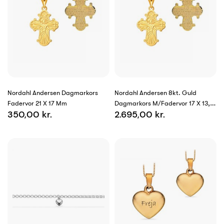
Nordahl Andersen Dagmarkors
Nordahl Andersen 8kt. Guld
Fadervor 21 X 17 Mm
Dagmarkors M/fadervor 17 X 13,5
350,00 kr.
2.695,00 kr.
Mm