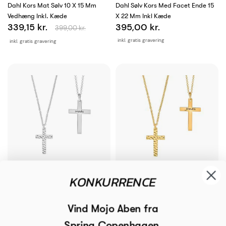
Dahl Kors Mat Sølv 10 X 15 Mm
Dahl Sølv Kors Med Facet Ende 15
Vedhæng Inkl. Kæde
X 22 Mm Inkl Kæde
339,15 kr.
395,00 kr.
399,00 kr.
inkl. gratis gravering
inkl. gratis gravering
KONKURRENCE
SON Of Noa Stål Hamret Kors 20 X
SON Of Noa Stål Hamret Forgyldt
30 Mm Inkl. Kæde
Kors 20 X 30 Mm Inkl. Kæde
Vind Mojo Aben fra
250,00 kr.
250,00 kr.
Spring Copenhagen