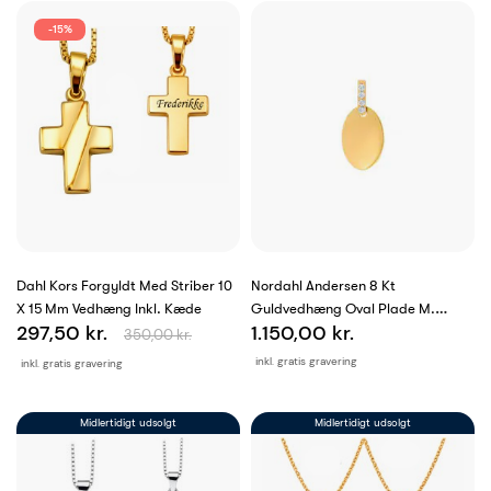
-15%
Dahl Kors Forgyldt Med Striber 10
Nordahl Andersen 8 Kt
X 15 Mm Vedhæng Inkl. Kæde
Guldvedhæng Oval Plade M.
297,50 kr.
1.150,00 kr.
Cubic Zirkoner...
350,00 kr.
inkl. gratis gravering
inkl. gratis gravering
Midlertidigt udsolgt
Midlertidigt udsolgt