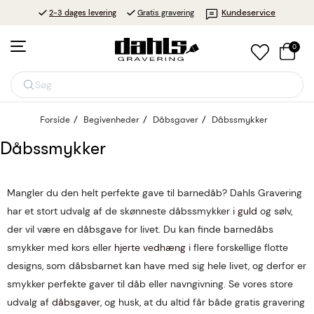
Kundeservice
2-3 dages levering
Gratis gravering
0
Søg
Forside
Begivenheder
Dåbsgaver
Dåbssmykker
Dåbssmykker
Mangler du den helt perfekte gave til barnedåb? Dahls Gravering
har et stort udvalg af de skønneste dåbssmykker i
guld
og sølv,
der vil være en dåbsgave for livet. Du kan finde barnedåbs
smykker med kors eller
hjerte vedhæng
i flere forskellige flotte
designs, som dåbsbarnet kan have med sig hele livet, og derfor er
smykker perfekte gaver til dåb eller navngivning. Se vores store
udvalg af
dåbsgaver
, og husk, at du altid får både gratis gravering