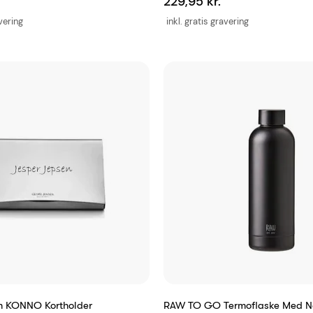
229,95 kr.
avering
inkl. gratis gravering
n KONNO Kortholder
RAW TO GO Termoflaske Med Na