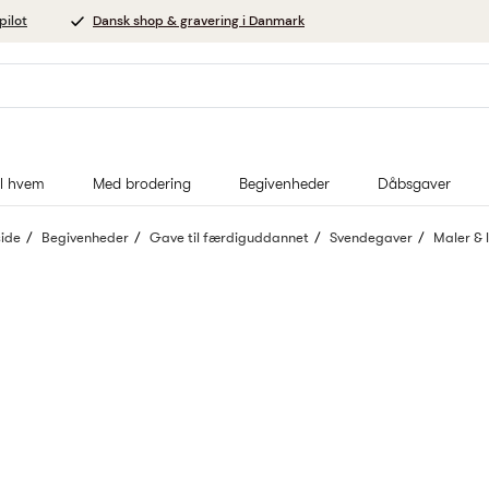
pilot
Dansk shop & gravering i Danmark
il hvem
Med brodering
Begivenheder
Dåbsgaver
side
Begivenheder
Gave til færdiguddannet
Svendegaver
Maler & 