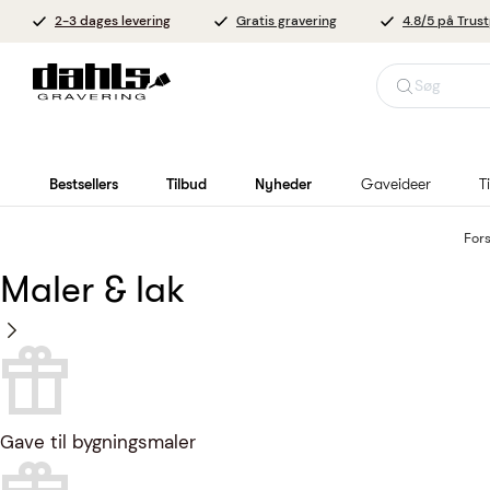
2-3 dages levering
Gratis gravering
4.8/5 på Trust
Søg
Bestsellers
Tilbud
Nyheder
Gaveideer
T
For
Maler & lak
Gave til bygningsmaler