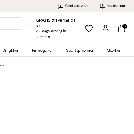
Kundeservice
Inspiration
GRATIS
gravering på
alt
0
2-3 dage levering inkl.
gravering
Smykker
Firmagaver
Sportspræmier
Mærker
lak