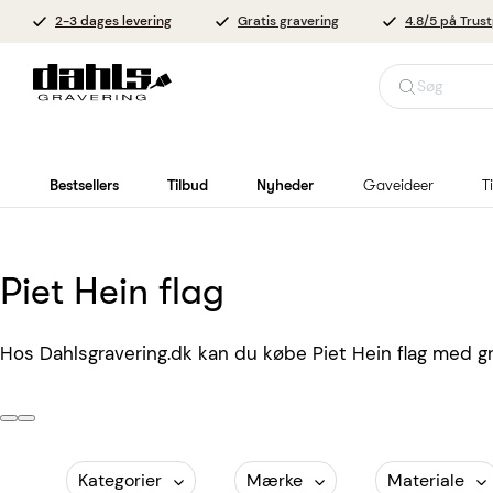
2-3 dages levering
Gratis gravering
4.8/5 på Trust
Søg
Bestsellers
Tilbud
Nyheder
Gaveideer
T
Piet Hein flag
Hos Dahlsgravering.dk kan du købe Piet Hein flag med gra
Kategorier
Mærke
Materiale