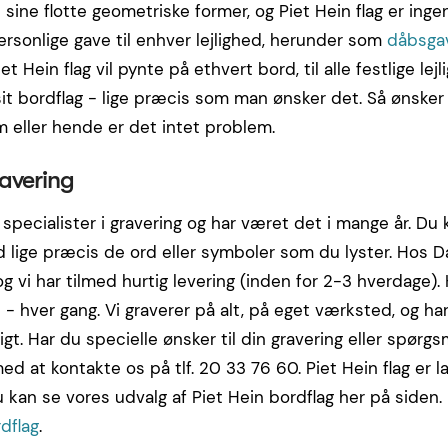
 sine flotte geometriske former, og Piet Hein flag er inge
ersonlige gave til enhver lejlighed, herunder som
dåbsga
Piet Hein flag vil pynte på ethvert bord, til alle festlige l
sit bordflag - lige præcis som man ønsker det. Så ønsker
m eller hende er det intet problem.
ravering
 specialister i gravering og har været det i mange år. Du 
 lige præcis de ord eller symboler som du lyster. Hos D
 og vi har tilmed hurtig levering (inden for 2-3 hverdage)
 - hver gang. Vi graverer på alt, på eget værksted, og har
tigt. Har du specielle ønsker til din gravering eller spørgsmå
d at kontakte os på tlf. 20 33 76 60. Piet Hein flag er lav
 kan se vores udvalg af Piet Hein bordflag her på siden.
dflag
.