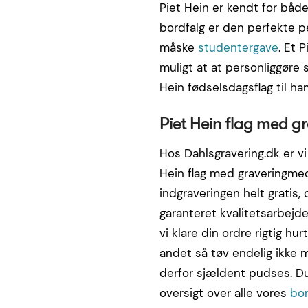
Piet Hein er kendt for både
bordfalg er den perfekte p
måske
studentergave
. Et 
muligt at at personliggøre 
Hein fødselsdagsflag til ha
Piet Hein flag med g
Hos Dahlsgravering.dk er vi
Hein flag med graveringmed
indgraveringen helt gratis,
garanteret kvalitetsarbejde
vi klare din ordre rigtig hur
andet så tøv endelig ikke me
derfor sjældent pudses. Du
oversigt over alle vores
bor