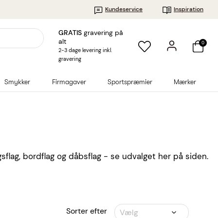
Kundeservice
Inspiration
GRATIS
gravering på
alt
0
2-3 dage levering inkl.
gravering
Smykker
Firmagaver
Sportspræmier
Mærker
gsflag, bordflag og dåbsflag - se udvalget her på siden.
Sorter efter
Vælg