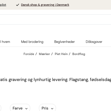
pilot
Dansk shop & gravering i Danmark
il hvem
Med brodering
Begivenheder
Dåbsgaver
Forside
Mærker
Piet Hein
Bordflag
tis gravering og lynhurtig levering. Flagstang, fødselsda
Farve
Pris