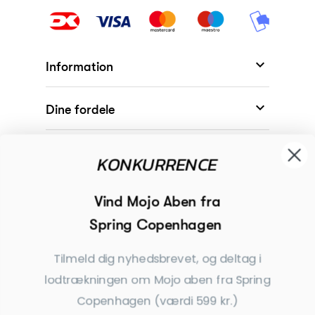

Information

Dine fordele

Modtager
KONKURRENCE

Begivenheder
Vind Mojo Aben fra
Spring Copenhagen

Inspiration
Tilmeld dig nyhedsbrevet, og deltag i
Tilmeld dig nyhedsbrevet
lodtrækningen om Mojo aben fra Spring
Copenhagen (værdi 599 kr.)
Få nyheder, tips og tilbud før andre