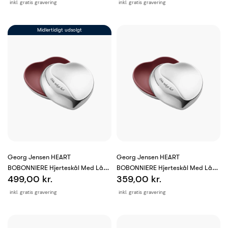
inkl. gratis gravering
inkl. gratis gravering
Midlertidigt udsolgt
Georg Jensen HEART
Georg Jensen HEART
BOBONNIERE Hjerteskål Med Låg -
BOBONNIERE Hjerteskål Med Låg -
499,00 kr.
359,00 kr.
Stor
Lille
inkl. gratis gravering
inkl. gratis gravering