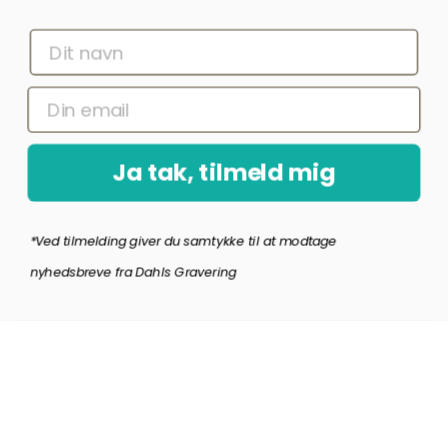
Ja tak, tilmeld mig
*Ved at indsende denne formular accepterer jeg, at de indtastede data bruges af Dahls
Gravering til at sende nyhedsbreve og kampagnetilbud. Afmelding kan altid ske nederst
i nyhedsbrevet.
Ja tak, tilmeld mig
*Ved tilmelding giver du samtykke til at modtage
Copyright © Dahls Gravering
2026
nyhedsbreve fra Dahls Gravering