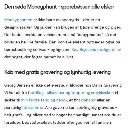
Den søde Moneyphant - sparebøssen alle elsker
Moneyphanten
er ikke bare en sparegris - det er en
designklassiker. Og ja, den kan bruges af både drenge og piger.
Der findes endda en version med små "babyphanter", så det
bliver en hel lille familie. Den ikoniske elefant optræder også på
børnebestik og service - og ligesom
Kay Bojesens træfigurer
, er
det noget, der følger barnet hele livet.
Køb med gratis gravering og lynhurtig levering
Georg Jensen er ikke det eneste, vi tilbyder hos Dahls Gravering.
Vi har alt fra
bordflag
,
tallerkener og kopper
og
smykkeskrin
til
æsker til
min første tand og hårlok
, et fint
dåbsrør
eller en
personlig
fotoramme
. Alle gaverne kan selvfølgelig graveres -
helt gratis - og bliver derfor noget helt særligt, uanset om du er
forælder, bedsteforælder, fadder eller god ven af familien.