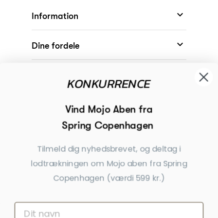

Information

Dine fordele

Modtager
KONKURRENCE

Begivenheder
Vind Mojo Aben fra
Spring Copenhagen

Inspiration
Tilmeld dig nyhedsbrevet, og deltag i
Tilmeld dig nyhedsbrevet
lodtrækningen om Mojo aben fra Spring
Copenhagen (værdi 599 kr.)
Få nyheder, tips og tilbud før andre
Ja tak, tilmeld mig