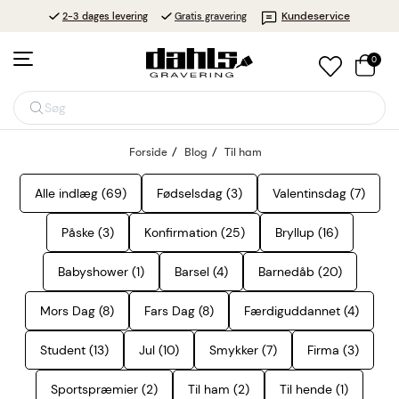
Kundeservice
2-3 dages levering
Gratis gravering
0
Søg
Forside
Blog
Til ham
Alle indlæg (69)
Fødselsdag (3)
Valentinsdag (7)
Påske (3)
Konfirmation (25)
Bryllup (16)
Babyshower (1)
Barsel (4)
Barnedåb (20)
Mors Dag (8)
Fars Dag (8)
Færdiguddannet (4)
Student (13)
Jul (10)
Smykker (7)
Firma (3)
Sportspræmier (2)
Til ham (2)
Til hende (1)