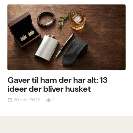
Gaver til ham der har alt: 13
ideer der bliver husket
30 april 2026
2
date_range
thumb_up_alt