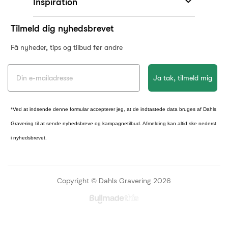

Inspiration
Tilmeld dig nyhedsbrevet
Få nyheder, tips og tilbud før andre
Ja tak, tilmeld mig
KONKURRENCE
Vind Mojo Aben fra
*Ved at indsende denne formular accepterer jeg, at de indtastede data bruges af Dahls
Spring Copenhagen
Gravering til at sende nyhedsbreve og kampagnetilbud. Afmelding kan altid ske nederst
i nyhedsbrevet.
Tilmeld dig nyhedsbrevet, og deltag i
lodtrækningen om Mojo aben fra Spring
Copenhagen (værdi 599 kr.)
Copyright © Dahls Gravering
2026