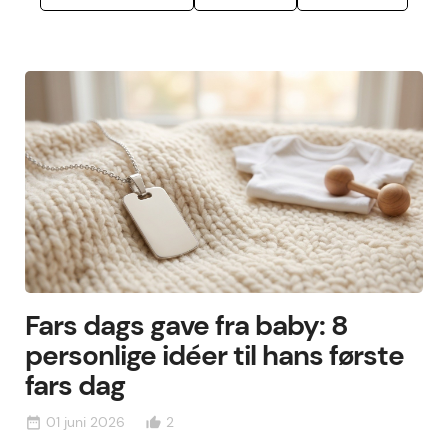
Fars dags gave fra baby: 8
personlige idéer til hans første
fars dag
01 juni 2026
2
date_range
thumb_up_alt