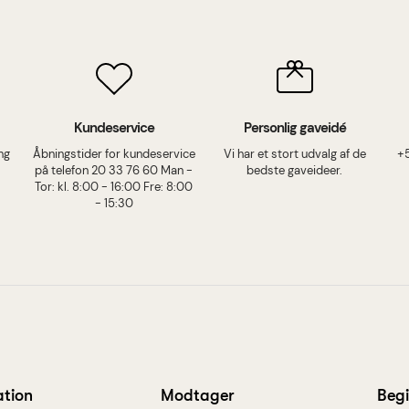
Kundeservice
Personlig gaveidé
ing
Åbningstider for kundeservice
Vi har et stort udvalg af de
+
på telefon 20 33 76 60 Man -
bedste gaveideer.
Tor: kl. 8:00 - 16:00 Fre: 8:00
- 15:30
ation
Modtager
Beg