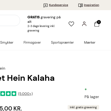
Kundeservice
Inspiration
gravering på
GRATIS
alt
0
2-3 dage levering inkl.
gravering
Smykker
Firmagaver
Sportspræmier
Mærker
ein
et Hein Kalaha
•
(5.000+)
På lager
95,00 KR.
Inkl. gratis gravering