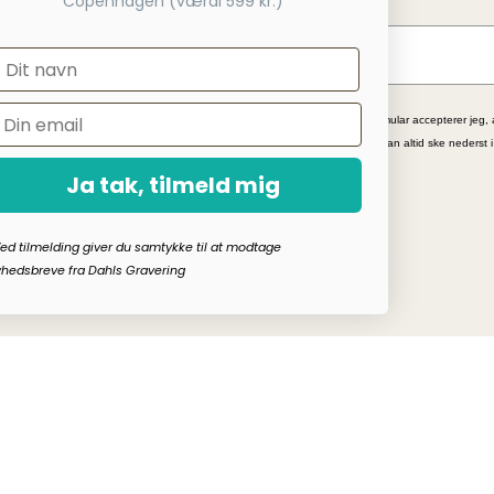
Copenhagen (værdi 599 kr.)
 webshop
*Ved at indsende denne formular accepterer jeg, 
kampagnetilbud. Afmelding kan altid ske nederst 
Ja tak, tilmeld mig
ed tilmelding giver du samtykke til at modtage
hedsbreve fra Dahls Gravering