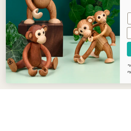
Dansk
*V
ny
Copyright © Dahls Gravering
2026