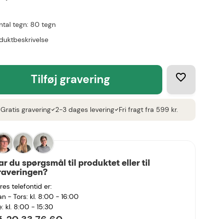
ntal tegn: 80 tegn
duktbeskrivelse
tilføj gravering
Gratis gravering
2-3 dages levering
Fri fragt fra 599 kr.
k
check
check
ar du spørgsmål til produktet eller til
raveringen?
res telefontid er:
n - Tors: kl. 8:00 - 16:00
e: kl. 8:00 - 15:30