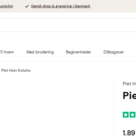
ustpilot
Dansk shop & gravering i Danmark
Til hvem
Med brodering
Begivenheder
Dåbsgaver
Piet Hein Kalaha
Piet H
Pi
1.8