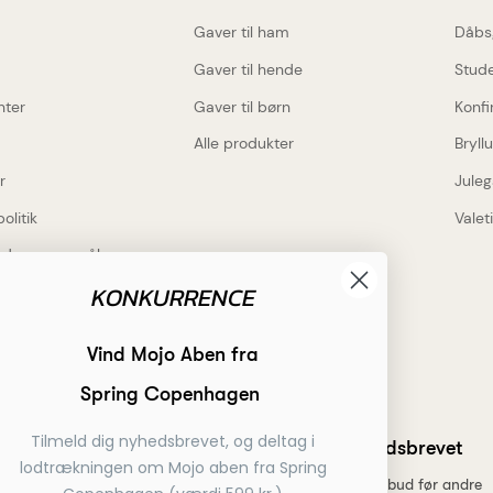
Gaver til ham
Dåbs
Gaver til hende
Stud
nter
Gaver til børn
Konfi
Alle produkter
Bryll
r
Juleg
politik
Valet
lede spørgsmål
KONKURRENCE
Inspiration
rdele
Få inspiration
Vind Mojo Aben fra
 gravering på alt
Hvad skal jeg indgravere?
Spring Copenhagen
gs levering
Tilmeld dig nyhedsbrevet, og deltag i
Tilmeld dig nyhedsbrevet
 betaling
lodtrækningen om Mojo aben fra Spring
Få nyheder, tips og tilbud før andre
service telefon