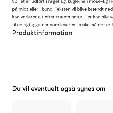
Spillet er udført i røget Eg, kuglerne i mose-Eg H
på midt eller i bund. Teksten vil blive brændt ned
kan varierer alt efter træets natur. Her kan alle
til en rigtig gamer som leveres i æske. så det er
Produktinformation
Materiale
Farve
Skrifttype anbefaling
Antal tegn
Du vil eventuelt også synes om
Reference
EAN