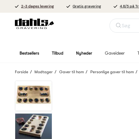
2-3 dages levering
Gratis gravering
4.8/5 på Tr
Søg
Bestsellers
Tilbud
Nyheder
Gaveideer
Forside
Modtager
Gaver til ham
Personlige gaver til ham