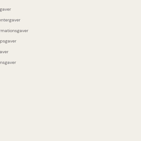
gaver
entergaver
rmationsgaver
upsgaver
aver
insgaver