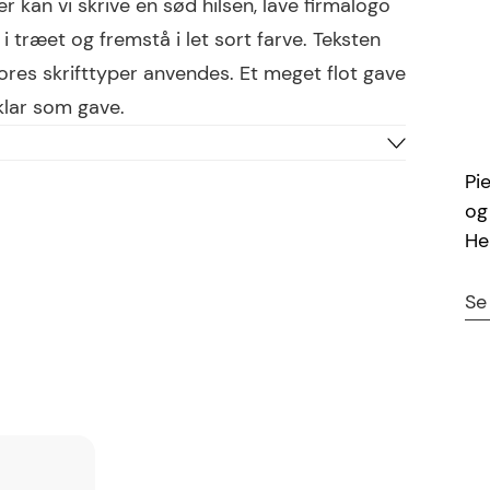
er kan vi skrive en sød hilsen, lave firmalogo
 i træet og fremstå i let sort farve. Teksten
 vores skrifttyper anvendes. Et meget flot gave
 klar som gave.
Træ
Pi
Brun
og
He
Allison, Ariel, Beutiful,
Bradley, Cosivia,
Dancing Scripe,
Se
Sacramento
80 tegn
30148
5707646301489