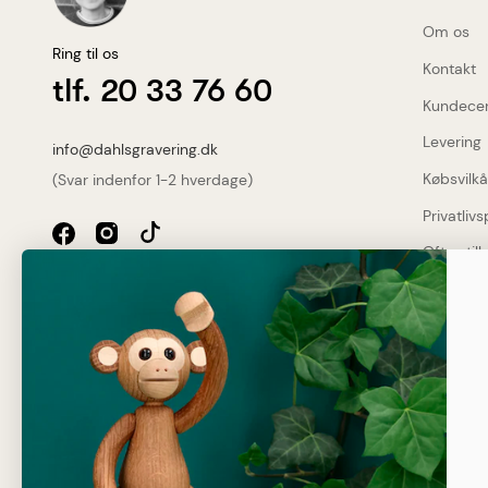
Om os
Ring til os
Kontakt
tlf. 20 33 76 60
Kundece
Levering
info@dahlsgravering.dk
Købsvilkå
(Svar indenfor 1-2 hverdage)
Privatlivs
Ofte stil
Dahlsgravering.dk
Dine fo
Øster Løgumvej 13 B
Genner
Gratis
6230 Rødekro
2-3 da
Sikker
Kunde