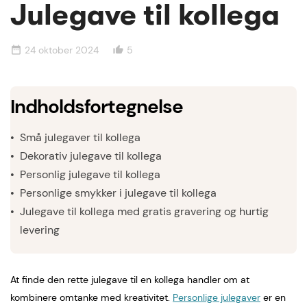
Julegave til kollega
24 oktober 2024
5
date_range
thumb_up_alt
Indholdsfortegnelse
Små julegaver til kollega
Dekorativ julegave til kollega
Personlig julegave til kollega
Personlige smykker i julegave til kollega
Julegave til kollega med gratis gravering og hurtig
levering
At finde den rette julegave til en kollega handler om at
kombinere omtanke med kreativitet.
Personlige julegaver
er en