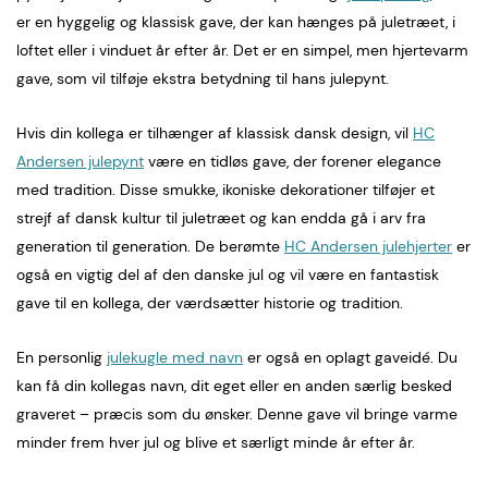
er en hyggelig og klassisk gave, der kan hænges på juletræet, i
loftet eller i vinduet år efter år. Det er en simpel, men hjertevarm
gave, som vil tilføje ekstra betydning til hans julepynt.
Hvis din kollega er tilhænger af klassisk dansk design, vil
HC
Andersen julepynt
være en tidløs gave, der forener elegance
med tradition. Disse smukke, ikoniske dekorationer tilføjer et
strejf af dansk kultur til juletræet og kan endda gå i arv fra
generation til generation. De berømte
HC Andersen julehjerter
er
også en vigtig del af den danske jul og vil være en fantastisk
gave til en kollega, der værdsætter historie og tradition.
En personlig
julekugle med navn
er også en oplagt gaveidé. Du
kan få din kollegas navn, dit eget eller en anden særlig besked
graveret – præcis som du ønsker. Denne gave vil bringe varme
minder frem hver jul og blive et særligt minde år efter år.