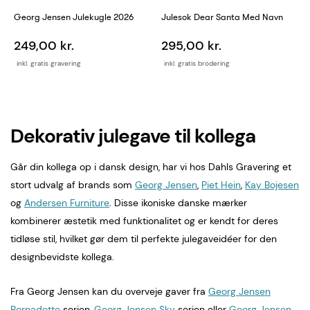
Georg Jensen Julekugle 2026
Julesok Dear Santa Med Navn
249,00 kr.
295,00 kr.
inkl. gratis gravering
inkl. gratis brodering
Dekorativ julegave til kollega
Går din kollega op i dansk design, har vi hos Dahls Gravering et
stort udvalg af brands som
Georg Jensen
,
Piet Hein
,
Kay Bojesen
og
Andersen Furniture
. Disse ikoniske danske mærker
kombinerer æstetik med funktionalitet og er kendt for deres
tidløse stil, hvilket gør dem til perfekte julegaveidéer for den
designbevidste kollega.
Fra Georg Jensen kan du overveje gaver fra
Georg Jensen
Bernadotte
serien,
Georg Jensen Sky
serien eller
Georg Jensen