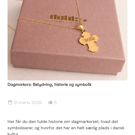
Dagmarkors: Betydning, historie og symbolik
21 marts 2026
8
date_range
thumb_up_alt
Her får du den fulde historie om dagmarkorset, hvad det
symboliserer, og hvorfor det har en helt særlig plads i dansk
kultur.