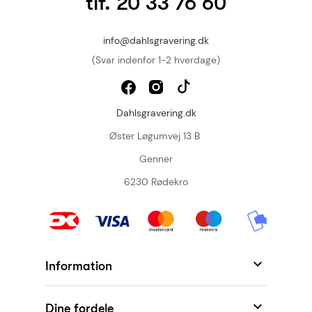
tlf. 20 33 76 60
info@dahlsgravering.dk
(Svar indenfor 1-2 hverdage)
Dahlsgravering.dk
Øster Løgumvej 13 B
Genner
6230 Rødekro

Information

Dine fordele