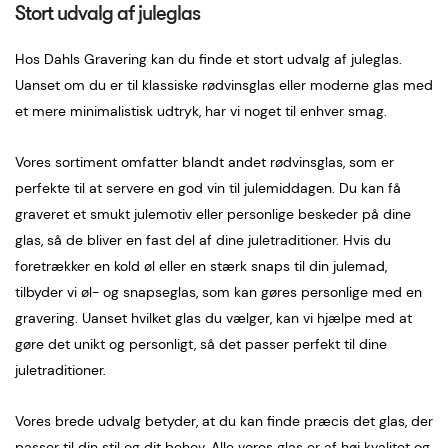
Stort udvalg af juleglas
Hos Dahls Gravering kan du finde et stort udvalg af juleglas.
Uanset om du er til klassiske rødvinsglas eller moderne glas med
et mere minimalistisk udtryk, har vi noget til enhver smag.
Vores sortiment omfatter blandt andet rødvinsglas, som er
perfekte til at servere en god vin til julemiddagen. Du kan få
graveret et smukt julemotiv eller personlige beskeder på dine
glas, så de bliver en fast del af dine juletraditioner. Hvis du
foretrækker en kold øl eller en stærk snaps til din julemad,
tilbyder vi øl- og snapseglas, som kan gøres personlige med en
gravering. Uanset hvilket glas du vælger, kan vi hjælpe med at
gøre det unikt og personligt, så det passer perfekt til dine
juletraditioner.
Vores brede udvalg betyder, at du kan finde præcis det glas, der
passer til din stil og dit behov. Alle vores glas er af høj kvalitet og