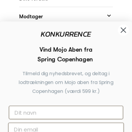

Modtager
KONKURRENCE

Begivenheder
Vind Mojo Aben fra
Spring Copenhagen

Inspiration
Tilmeld dig nyhedsbrevet, og deltag i
Tilmeld dig nyhedsbrevet
lodtrækningen om Mojo aben fra Spring
Få nyheder, tips og tilbud før andre
Copenhagen (værdi 599 kr.)
Ja tak, tilmeld mig
*Ved at indsende denne formular accepterer jeg, at de indtastede data bruges af Dahls
Gravering til at sende nyhedsbreve og kampagnetilbud. Afmelding kan altid ske nederst
i nyhedsbrevet.