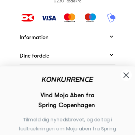
6230 Rødekro

Information

Dine fordele

Modtager
KONKURRENCE

Begivenheder
Vind Mojo Aben fra
Spring Copenhagen

Inspiration
Tilmeld dig nyhedsbrevet, og deltag i
Tilmeld dig nyhedsbrevet
lodtrækningen om Mojo aben fra Spring