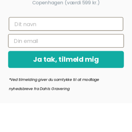
Copenhagen (værdi 599 kr.)
Få nyheder, tips og tilbud før andre
Ja tak, tilmeld mig
*Ved at indsende denne formular accepterer jeg, at de indtastede data bruges af Dahls
Gravering til at sende nyhedsbreve og kampagnetilbud. Afmelding kan altid ske nederst
i nyhedsbrevet.
Ja tak, tilmeld mig
*Ved tilmelding giver du samtykke til at modtage
Copyright © Dahls Gravering
2026
nyhedsbreve fra Dahls Gravering