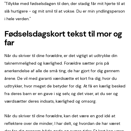
"Tillykke med fødselsdagen til den, der stadig får mit hjerte til at
slå hurtigere - og mit smil til at vokse. Du er min yndlingsperson
i hele verden."
Fødselsdagskort tekst til mor og
far
Når du skriver til dine forældre, er det vigtigt at udtrykke din
taknemmelighed og kærlighed. Forældre sætter pris på
anerkendelse af alle de små ting, de har gjort for dig gennem
årene. De vil med garanti værdsætte et kort fra dig, hvor du
udtrykker, hvor meget de betyder for dig. At få en kærlig besked
fra deres barn er en gave i sig selv, og det viser, at du ser og
værdsætter deres indsats, kærlighed og omsorg.
Når du skriver til dine forældre, kan det være en god idé at
reflektere over de minder, I har delt, og hvordan de har været
der for dig gennem både gode og svære tider. Et kort kan være