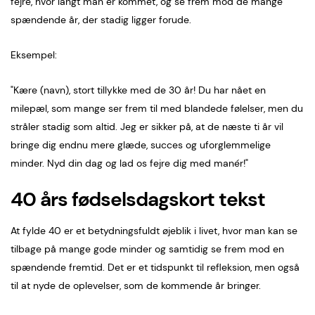
fejre, hvor langt man er kommet, og se frem mod de mange
spændende år, der stadig ligger forude.
Eksempel:
"Kære (navn), stort tillykke med de 30 år! Du har nået en
milepæl, som mange ser frem til med blandede følelser, men du
stråler stadig som altid. Jeg er sikker på, at de næste ti år vil
bringe dig endnu mere glæde, succes og uforglemmelige
minder. Nyd din dag og lad os fejre dig med manér!"
40 års fødselsdagskort tekst
At fylde 40 er et betydningsfuldt øjeblik i livet, hvor man kan se
tilbage på mange gode minder og samtidig se frem mod en
spændende fremtid. Det er et tidspunkt til refleksion, men også
til at nyde de oplevelser, som de kommende år bringer.