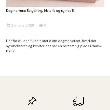
Dagmarkors: Betydning, historie og symbolik
21 marts 2026
8
date_range
thumb_up_alt
Her får du den fulde historie om dagmarkorset, hvad det
symboliserer, og hvorfor det har en helt særlig plads i dansk
kultur.