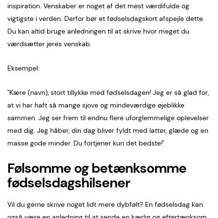
inspiration. Venskaber er noget af det mest værdifulde og
vigtigste i verden. Derfor bør et fødselsdagskort afspejle dette.
Du kan altid bruge anledningen til at skrive hvor meget du
værdsætter jeres venskab.
Eksempel:
"Kære (navn), stort tillykke med fødselsdagen! Jeg er så glad for,
at vi har haft så mange sjove og mindeværdige øjeblikke
sammen. Jeg ser frem til endnu flere uforglemmelige oplevelser
med dig. Jeg håber, din dag bliver fyldt med latter, glæde og en
masse gode minder. Du fortjener kun det bedste!"
Følsomme og betænksomme
fødselsdagshilsener
Vil du gerne skrive noget lidt mere dybfølt? En fødselsdag kan
også være en anledning til at sende en kærlig og eftertænksom