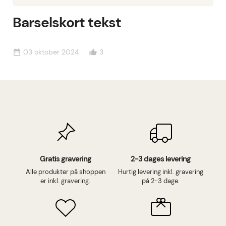
Barselskort tekst
03 oktober 2024
3
date_range
thumb_up_alt
Gratis gravering
2-3 dages levering
Alle produkter på shoppen
Hurtig levering inkl. gravering
er inkl. gravering.
på 2-3 dage.