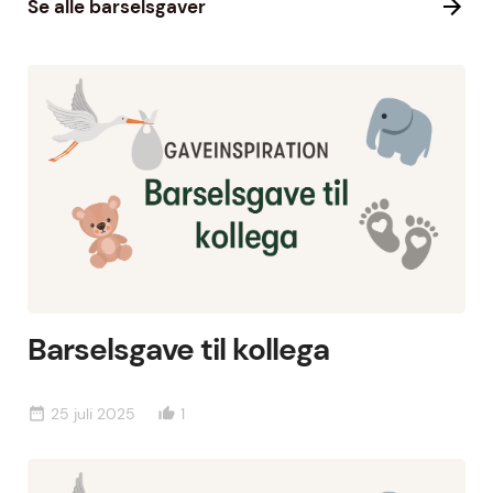
Se alle barselsgaver
Barselsgave til kollega
25 juli 2025
1
date_range
thumb_up_alt