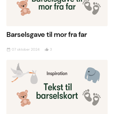
Barselsgave til mor fra far
07 oktober 2024
3
date_range
thumb_up_alt