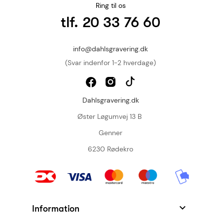
Ring til os
tlf. 20 33 76 60
info@dahlsgravering.dk
(Svar indenfor 1-2 hverdage)
Dahlsgravering.dk
Øster Løgumvej 13 B
Genner
6230 Rødekro

Information