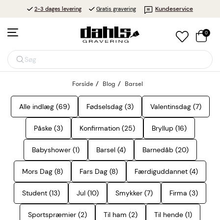
Kundeservice
2-3 dages levering
Gratis gravering
0
Søg
Forside
Blog
Barsel
Alle indlæg (69)
Fødselsdag (3)
Valentinsdag (7)
Påske (3)
Konfirmation (25)
Bryllup (16)
Babyshower (1)
Barsel (4)
Barnedåb (20)
Mors Dag (8)
Fars Dag (8)
Færdiguddannet (4)
Student (13)
Jul (10)
Smykker (7)
Firma (3)
Sportspræmier (2)
Til ham (2)
Til hende (1)