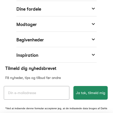

Dine fordele

Modtager

Begivenheder
KONKURRENCE

Inspiration
Vind Mojo Aben fra
Tilmeld dig nyhedsbrevet
Spring Copenhagen
Få nyheder, tips og tilbud før andre
Tilmeld dig nyhedsbrevet, og deltag i
Ja tak, tilmeld mig
lodtrækningen om Mojo aben fra Spring
Copenhagen (værdi 599 kr.)
*Ved at indsende denne formular accepterer jeg, at de indtastede data bruges af Dahls