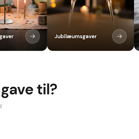
gaver
Jubilæumsgaver
gave til?
Til mor
Til far
ng