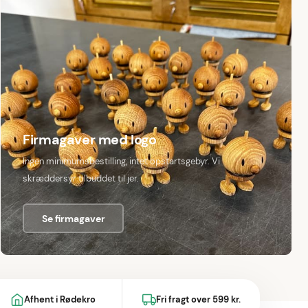
Firmagaver med logo
Ingen minimumsbestilling, intet opstartsgebyr. Vi
skræddersyr tilbuddet til jer.
Se firmagaver
Afhent i Rødekro
Fri fragt over 599 kr.