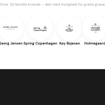
Over 30 kendte brands – alle med mulighed for gratis grave
Georg Jensen
Spring Copenhagen
Kay Bojesen
Holmegaar