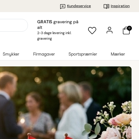
Kundeservice
Inspiration
GRATIS
gravering på
alt
0
2-3 dage levering inkl.
gravering
Smykker
Firmagaver
Sportspræmier
Mærker