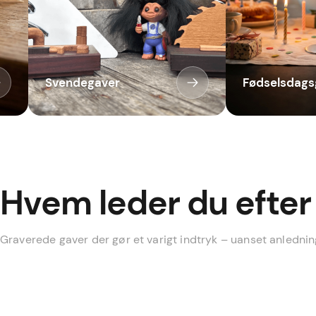
Svendegaver
Fødselsdags
Hvem leder du efter 
Til hende
Til ham
Graverede gaver der gør et varigt indtryk – uanset anledni