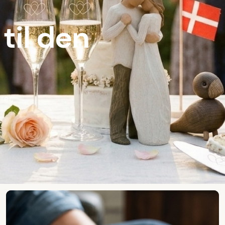
til den
rer,