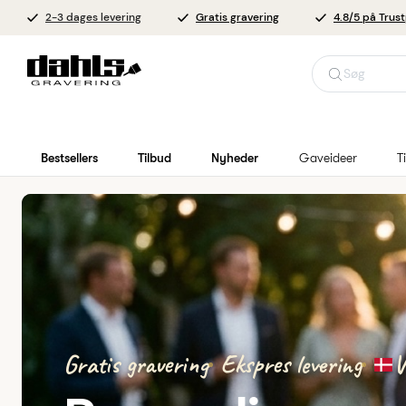
2-3 dages levering
Gratis gravering
4.8/5 på Trust
Søg
Bestsellers
Tilbud
Nyheder
Gaveideer
T
Gratis gravering
Ekspres levering
V