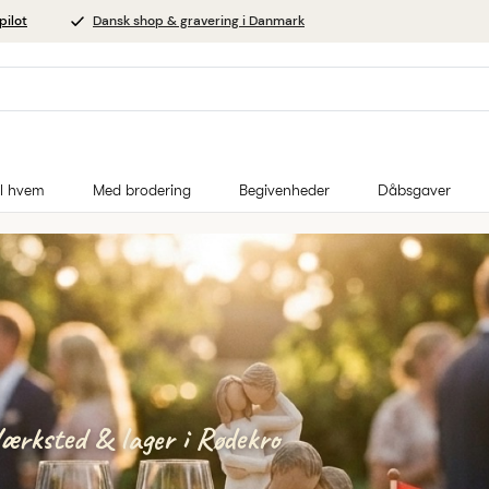
pilot
Dansk shop & gravering i Danmark
il hvem
Med brodering
Begivenheder
Dåbsgaver
ærksted & lager i Rødekro