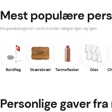
Mest populære pers
De gavekategorier vores kunder vælger igen og igen
Bordflag
Skærebræt
Termoflasker
Glas
C
Personlige gaver fra