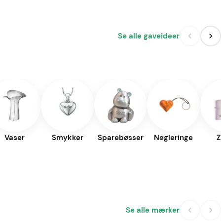
Se alle gaveideer
Vaser
Smykker
Sparebøsser
Nøgleringe
Z
Se alle mærker