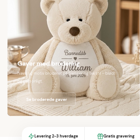
Gaver med brodering
Navn og motiv broderet på bamser og tekstil – blødt
og personligt.
Se broderede gaver
Levering 2-3 hverdage
Gratis gravering