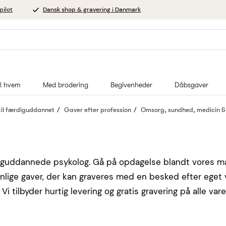
pilot
Dansk shop & gravering i Danmark
il hvem
Med brodering
Begivenheder
Dåbsgaver
il færdiguddannet
Gaver efter profession
Omsorg, sundhed, medicin 
iguddannede psykolog. Gå på opdagelse blandt vores man
ige gaver, der kan graveres med en besked efter eget va
i tilbyder hurtig levering og gratis gravering på alle vare