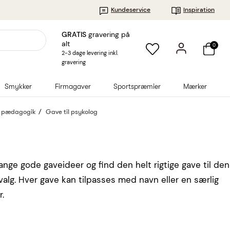
Kundeservice
Inspiration
GRATIS
gravering på
alt
0
2-3 dage levering inkl.
gravering
Smykker
Firmagaver
Sportspræmier
Mærker
& pædagogik
Gave til psykolog
ge gode gaveideer og find den helt rigtige gave til den
lg. Hver gave kan tilpasses med navn eller en særlig
r.