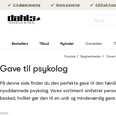
2-3 dages levering
Gratis gravering
4.8/5 på Trust
Søg
Bestsellers
Tilbud
Nyheder
Gaveideer
T
Forside
Begivenheder
Gave t
Gave til psykolog
På denne side finder du den perfekte gave til den færd
nyuddannede psykolog. Vores sortiment omfatter personl
besked, hvilket gør den til en unik og mindeværdig gave. V