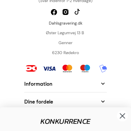
(Svar indenfor 1-2 hverdage)
Dahlsgravering.dk
Øster Løgumvej 13 B
Genner
6230 Rødekro

Information

Dine fordele
KONKURRENCE

Modtager