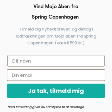

Begivenheder
Vind Mojo Aben fra
Spring Copenhagen

Inspiration
Tilmeld dig nyhedsbrevet, og deltag i
Tilmeld dig nyhedsbrevet
lodtrækningen om Mojo aben fra Spring
Copenhagen (værdi 599 kr.)
Få nyheder, tips og tilbud før andre
Ja tak, tilmeld mig
*Ved at indsende denne formular accepterer jeg, at de indtastede data bruges
af Dahls Gravering til at sende nyhedsbreve og kampagnetilbud. Afmelding kan
altid ske nederst i nyhedsbrevet.
Ja tak, tilmeld mig
Copyright © Dahls Gravering
2026
*Ved tilmelding giver du samtykke til at modtage