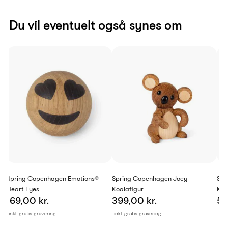
Du vil eventuelt også synes om
Spring Copenhagen Emotions®
Spring Copenhagen Joey
Spr
Heart Eyes
Koalafigur
Koa
169,00 kr.
399,00 kr.
51
inkl. gratis gravering
inkl. gratis gravering
inkl