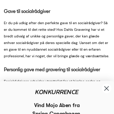
Gave til socialrådgiver
Er du på udkig efter den perfekte gave til en socialrådgiver? Så
er du kommet til det rette sted! Hos Dahls Gravering har vi et
bredt udvalg af unikke og personlige gaver, der kan glæde
enhver socialrådgiver på deres specielle dag. Uanset om det er
en gave til en nyuddannet socialrådgiver eller til en erfaren
professionel, har vi noget, der vil bringe glæde og værdsættelse.
Personlig gave med gravering til socialrådgiver
Socialrådgivere arbejder utrætteligt for at hjælpe andre og
fortjener en gave, der viser din påskønnelse for deres
KONKURRENCE
dedikation. Vi tilbyder en bred vifte af personlige gaver, der kan
gøres unikke med en speciel besked, navn eller dato. En
Vind Mojo Aben fra
personlig gave til en socialrådgiver kan være alt fra et smukt
Spring Copenhagen