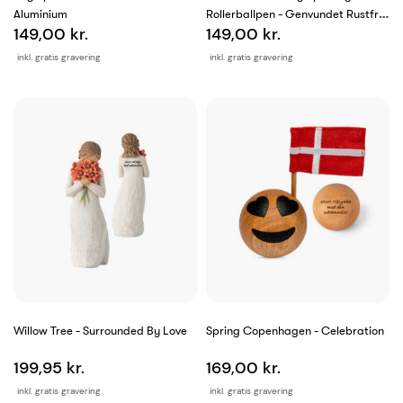
Aluminium
Rollerballpen - Genvundet Rustfrit
149,00 kr.
149,00 kr.
Stål.
inkl. gratis gravering
inkl. gratis gravering
Willow Tree - Surrounded By Love
Spring Copenhagen - Celebration
199,95 kr.
169,00 kr.
inkl. gratis gravering
inkl. gratis gravering