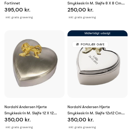
Fortinnet
Smykkeskrin M. Sløjfe 8 X 8 Cm
395,00 kr.
250,00 kr.
Fortinnet
inkl. gratis gravering
inkl. gratis gravering
Midlertidigt udsolgt
POPULÆR GAVE
Nordahl Andersen Hjerte
Nordahl Andersen Hjerte
Smykkeskrin M. Sløjfe 12 X 12
Smykkeskrin M. Sløjfe 12x12 Cm
350,00 kr.
350,00 kr.
Fortinnet
Krom
inkl. gratis gravering
inkl. gratis gravering