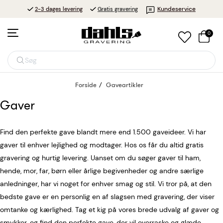
Kundeservice
2-3 dages levering
Gratis gravering
0
Søg
Forside
Gaveartikler
Gaver
Find den perfekte gave blandt mere end 1.500 gaveideer. Vi har
gaver til enhver lejlighed og modtager. Hos os får du altid gratis
gravering og hurtig levering. Uanset om du søger gaver til ham,
hende, mor, far, børn eller årlige begivenheder og andre særlige
anledninger, har vi noget for enhver smag og stil. Vi tror på, at den
bedste gave er en personlig en af slagsen med gravering, der viser
omtanke og kærlighed. Tag et kig på vores brede udvalg af gaver og
smykker, og find den perfekte gave, der vil overraske og glæde.