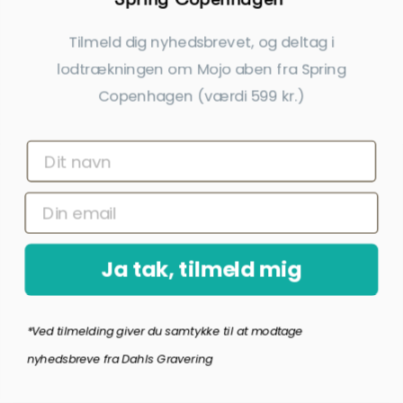
Tilmeld dig nyhedsbrevet, og deltag i
Spring Copenhagen Emotions®
Spring Copenhagen Emotions®
lodtrækningen om Mojo aben fra Spring
Kiss
CARE
169,00 kr.
169,00 kr.
Copenhagen (værdi 599 kr.)
inkl. gratis gravering
inkl. gratis gravering
Ja tak, tilmeld mig
*Ved tilmelding giver du samtykke til at modtage
nyhedsbreve fra Dahls Gravering
Spring Copenhagen Emotions®
Spring Copenhagen Emotions®