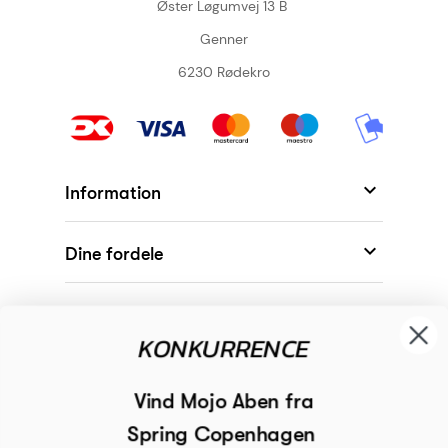
Øster Løgumvej 13 B
Genner
6230 Rødekro

Information

Dine fordele

Modtager
KONKURRENCE

Begivenheder
Vind Mojo Aben fra
Spring Copenhagen

Inspiration