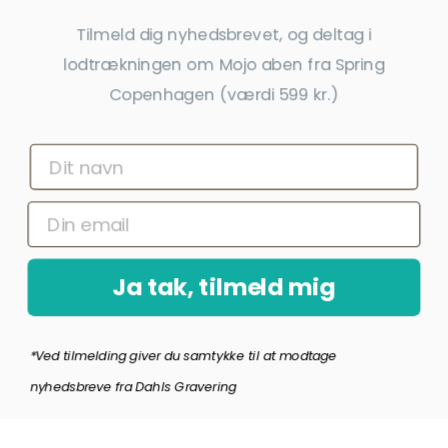
Tilmeld dig nyhedsbrevet, og deltag i
Tilmeld dig nyhedsbrevet
lodtrækningen om Mojo aben fra Spring
Copenhagen (værdi 599 kr.)
Få nyheder, tips og tilbud før andre
Ja tak, tilmeld mig
*Ved at indsende denne formular accepterer jeg, at de indtastede data bruges af Dahls
Gravering til at sende nyhedsbreve og kampagnetilbud. Afmelding kan altid ske nederst
i nyhedsbrevet.
Ja tak, tilmeld mig
*Ved tilmelding giver du samtykke til at modtage
Copyright © Dahls Gravering
2026
nyhedsbreve fra Dahls Gravering