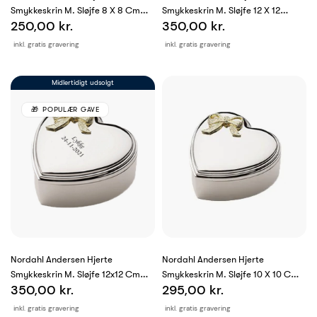
Smykkeskrin M. Sløjfe 8 X 8 Cm
Smykkeskrin M. Sløjfe 12 X 12
250,00 kr.
350,00 kr.
Fortinnet
Fortinnet
inkl. gratis gravering
inkl. gratis gravering
Midlertidigt udsolgt
POPULÆR GAVE
Nordahl Andersen Hjerte
Nordahl Andersen Hjerte
Smykkeskrin M. Sløjfe 12x12 Cm
Smykkeskrin M. Sløjfe 10 X 10 Cm
350,00 kr.
295,00 kr.
Krom
Krom
inkl. gratis gravering
inkl. gratis gravering