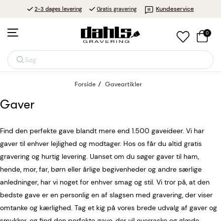
Kundeservice
2-3 dages levering
Gratis gravering
0
Søg
Forside
Gaveartikler
Gaver
Find den perfekte gave blandt mere end 1.500 gaveideer. Vi har
gaver til enhver lejlighed og modtager. Hos os får du altid gratis
gravering og hurtig levering. Uanset om du søger gaver til ham,
hende, mor, far, børn eller årlige begivenheder og andre særlige
anledninger, har vi noget for enhver smag og stil. Vi tror på, at den
bedste gave er en personlig en af slagsen med gravering, der viser
omtanke og kærlighed. Tag et kig på vores brede udvalg af gaver og
smykker, og find den perfekte gave, der vil overraske og glæde.