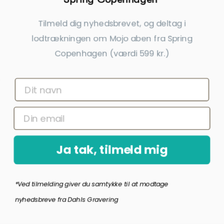
Tilmeld dig nyhedsbrevet, og deltag i
Georg Jensen TO GO Kortholder
Georg Jensen Isterninger
lodtrækningen om Mojo aben fra Spring
399,00 kr.
359,00 kr.
Copenhagen (værdi 599 kr.)
inkl. gratis gravering
inkl. gratis gravering
POPULÆR GAVE
Ja tak, tilmeld mig
*Ved tilmelding giver du samtykke til at modtage
nyhedsbreve fra Dahls Gravering
Georg Jensen KONNO Kortholder
Georg Jensen Øllefant