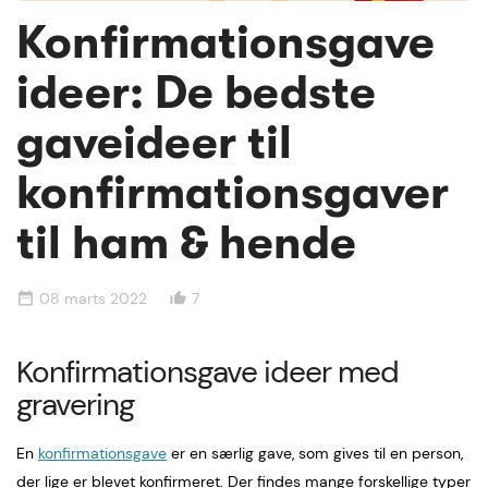
Konfirmationsgave
ideer: De bedste
gaveideer til
konfirmationsgaver
til ham & hende
08 marts 2022
7
date_range
thumb_up_alt
Konfirmationsgave ideer med
gravering
En
konfirmationsgave
er en særlig gave, som gives til en person,
der lige er blevet konfirmeret. Der findes mange forskellige typer