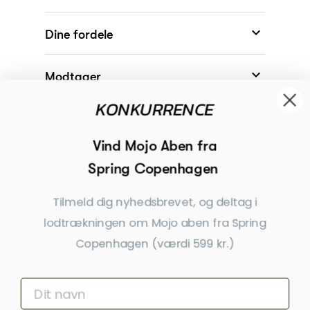

Dine fordele

Modtager
KONKURRENCE

Begivenheder
Vind Mojo Aben fra
Spring Copenhagen

Inspiration
Tilmeld dig nyhedsbrevet, og deltag i
Tilmeld dig nyhedsbrevet
lodtrækningen om Mojo aben fra Spring
Copenhagen (værdi 599 kr.)
Få nyheder, tips og tilbud før andre
Ja tak, tilmeld mig
*Ved at indsende denne formular accepterer jeg, at de indtastede data bruges af Dahls