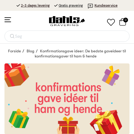
Kundeservice
2-3 dages levering
Gratis gravering
0
Søg
Forside
Blog
Konfirmationsgave ideer: De bedste gaveideer til
konfirmationsgaver til ham & hende