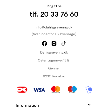
Ring til os
tlf. 20 33 76 60
info@dahlsgravering.dk
(Svar indenfor 1-2 hverdage)
Dahlsgravering.dk
Øster Løgumvej 13 B
Genner
6230 Rødekro

Information