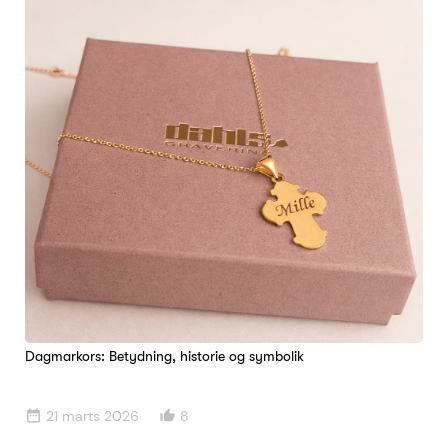
Dagmarkors: Betydning, historie og symbolik
21 marts 2026
8
date_range
thumb_up_alt