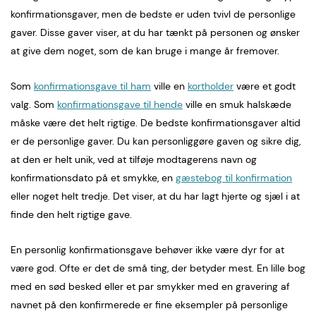
konfirmationsgaver, men de bedste er uden tvivl de personlige
gaver. Disse gaver viser, at du har tænkt på personen og ønsker
at give dem noget, som de kan bruge i mange år fremover.
Som
konfirmationsgave til ham
ville en
kortholder
være et godt
valg. Som
konfirmationsgave til hende
ville en smuk halskæde
måske være det helt rigtige. De bedste konfirmationsgaver altid
er de personlige gaver. Du kan personliggøre gaven og sikre dig,
at den er helt unik, ved at tilføje modtagerens navn og
konfirmationsdato på et smykke, en
gæstebog til konfirmation
eller noget helt tredje. Det viser, at du har lagt hjerte og sjæl i at
finde den helt rigtige gave.
En personlig konfirmationsgave behøver ikke være dyr for at
være god. Ofte er det de små ting, der betyder mest. En lille bog
med en sød besked eller et par smykker med en gravering af
navnet på den konfirmerede er fine eksempler på personlige