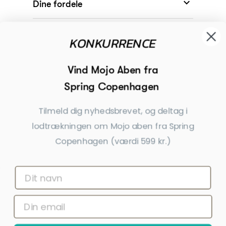

Dine fordele

Modtager
KONKURRENCE

Begivenheder
Vind Mojo Aben fra
Spring Copenhagen

Inspiration
Tilmeld dig nyhedsbrevet, og deltag i
Tilmeld dig nyhedsbrevet
lodtrækningen om Mojo aben fra Spring
Copenhagen (værdi 599 kr.)
Få nyheder, tips og tilbud før andre
Ja tak, tilmeld mig
*Ved at indsende denne formular accepterer jeg, at de indtastede data bruges af Dahls
Gravering til at sende nyhedsbreve og kampagnetilbud. Afmelding kan altid ske nederst