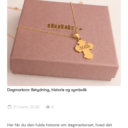
Dagmarkors: Betydning, historie og symbolik
21 marts 2026
8
date_range
thumb_up_alt
Her får du den fulde historie om dagmarkorset, hvad det