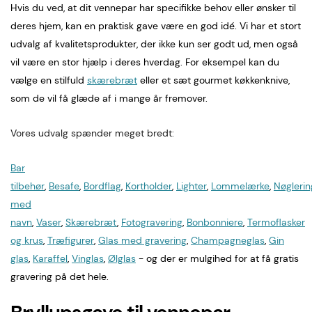
Hvis du ved, at dit vennepar har specifikke behov eller ønsker til
deres hjem, kan en praktisk gave være en god idé. Vi har et stort
udvalg af kvalitetsprodukter, der ikke kun ser godt ud, men også
vil være en stor hjælp i deres hverdag. For eksempel kan du
vælge en stilfuld
skærebræt
eller et sæt gourmet køkkenknive,
som de vil få glæde af i mange år fremover.
Vores udvalg spænder meget bredt:
Bar
tilbehør
,
Besafe
,
Bordflag
,
Kortholder
,
Lighter
,
Lommelærke
,
Nøgleri
med
navn
,
Vaser
,
Skærebræt
,
Fotogravering
,
Bonbonniere
,
Termoflasker
og krus
,
Træfigurer
,
Glas med gravering
,
Champagneglas
,
Gin
glas
,
Karaffel
,
Vinglas
,
Ølglas
- og der er mulgihed for at få gratis
gravering på det hele.