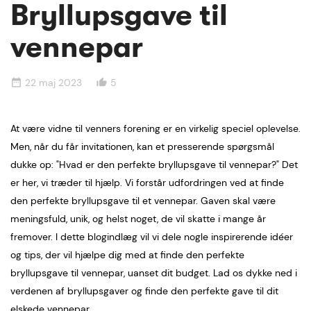
Bryllupsgave til
vennepar
22 maj 2023
5
date_range
thumb_up_alt
At være vidne til venners forening er en virkelig speciel oplevelse.
Men, når du får invitationen, kan et presserende spørgsmål
dukke op: "Hvad er den perfekte bryllupsgave til vennepar?" Det
er her, vi træder til hjælp. Vi forstår udfordringen ved at finde
den perfekte bryllupsgave til et vennepar. Gaven skal være
meningsfuld, unik, og helst noget, de vil skatte i mange år
fremover. I dette blogindlæg vil vi dele nogle inspirerende idéer
og tips, der vil hjælpe dig med at finde den perfekte
bryllupsgave til vennepar, uanset dit budget. Lad os dykke ned i
verdenen af bryllupsgaver og finde den perfekte gave til dit
elskede vennepar.