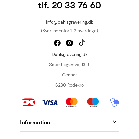
tlf. 20 33 76 60
info@dahlsgravering.dk
(Svar indenfor 1-2 hverdage)
Dahlsgravering.dk
Øster Løgumvej 13 B
Genner
6230 Rødekro

Information