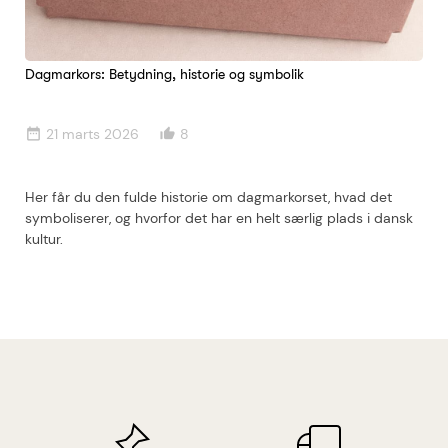
Dagmarkors: Betydning, historie og symbolik
21 marts 2026
8
date_range
thumb_up_alt
Her får du den fulde historie om dagmarkorset, hvad det
symboliserer, og hvorfor det har en helt særlig plads i dansk
kultur.