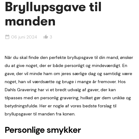
Bryllupsgave til
manden
06 juni 2024
3
date_range
thumb_up_alt
Når du skal finde den perfekte bryllupsgave til din mand, ønsker
du at give noget, der er både personligt og mindeværdigt. En
gave, der vil minde ham om jeres særlige dag og samtidig være
noget, han vil værdsætte og bruge i mange år fremover. Hos
Dahls Gravering har vi et bredt udvalg af gaver, der kan
tilpasses med en personlig gravering, hvilket gør dem unikke og
betydningsfulde. Her er nogle af vores bedste forslag til
bryllupsgaver til manden fra konen.
Personlige smykker