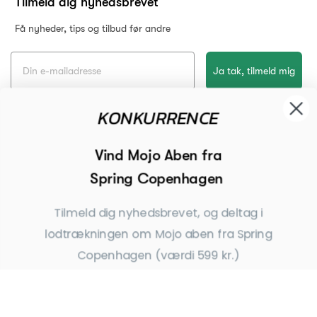
Tilmeld dig nyhedsbrevet, og deltag i
Tilmeld dig nyhedsbrevet
lodtrækningen om Mojo aben fra Spring
Få nyheder, tips og tilbud før andre
Copenhagen (værdi 599 kr.)
Ja tak, tilmeld mig
*Ved at indsende denne formular accepterer jeg, at de indtastede data bruges af Dahls
Gravering til at sende nyhedsbreve og kampagnetilbud. Afmelding kan altid ske nederst
i nyhedsbrevet.
Ja tak, tilmeld mig
Copyright © Dahls Gravering
2026
*Ved tilmelding giver du samtykke til at modtage
nyhedsbreve fra Dahls Gravering