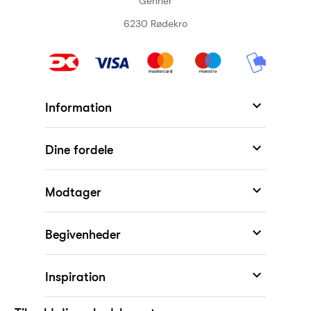
Genner
6230 Rødekro

Information

Dine fordele

Modtager
KONKURRENCE

Begivenheder
Vind Mojo Aben fra

Inspiration
Spring Copenhagen