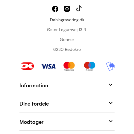
Dahlsgravering.dk
Øster Løgumvej 13 B
Genner
6230 Rødekro

Information

Dine fordele

Modtager