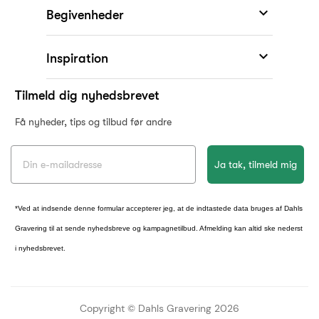

Begivenheder

Inspiration
Tilmeld dig nyhedsbrevet
Få nyheder, tips og tilbud før andre
Ja tak, tilmeld mig
*Ved at indsende denne formular accepterer jeg, at de indtastede data bruges af Dahls
KONKURRENCE
Gravering til at sende nyhedsbreve og kampagnetilbud. Afmelding kan altid ske nederst
i nyhedsbrevet.
Vind Mojo Aben fra
Spring Copenhagen
Copyright © Dahls Gravering
2026