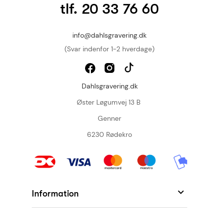
tlf. 20 33 76 60
info@dahlsgravering.dk
(Svar indenfor 1-2 hverdage)
Dahlsgravering.dk
Øster Løgumvej 13 B
Genner
6230 Rødekro

Information