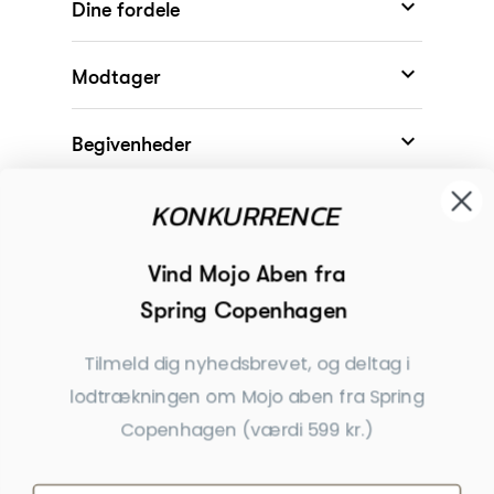

Dine fordele

Modtager
KONKURRENCE

Begivenheder
Vind Mojo Aben fra
Spring Copenhagen

Inspiration
Tilmeld dig nyhedsbrevet, og deltag i
Tilmeld dig nyhedsbrevet
lodtrækningen om Mojo aben fra Spring
Få nyheder, tips og tilbud før andre
Copenhagen (værdi 599 kr.)
Ja tak, tilmeld mig
*Ved at indsende denne formular accepterer jeg, at de indtastede data bruges af Dahls
Gravering til at sende nyhedsbreve og kampagnetilbud. Afmelding kan altid ske nederst