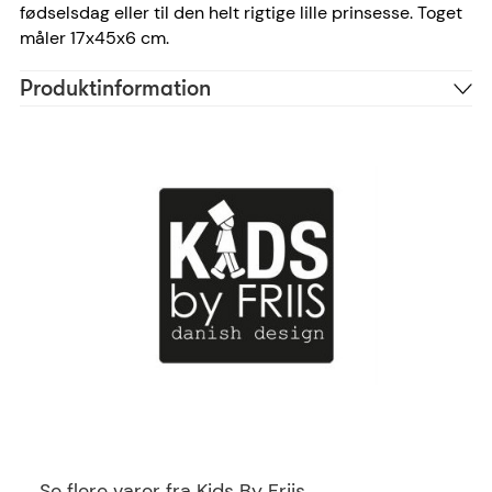
fødselsdag eller til den helt rigtige lille prinsesse. Toget
måler 17x45x6 cm.
Produktinformation
Polystone
Materiale
Allison, Ariel, Beutiful,
Skrifttype anbefaling
Bradley, Cosivia, Dancing
Scripe, Halleluja,
Sacramento
30 tegn
Antal tegn
FR22076
Reference
5704653002682
EAN
Se flere varer fra Kids By Friis