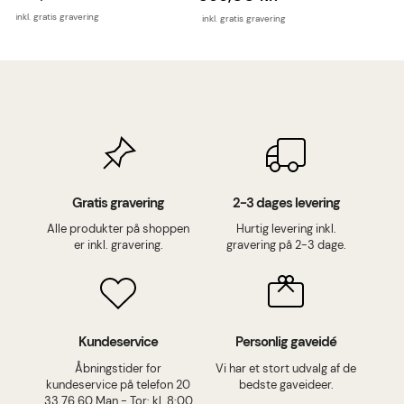
inkl. gratis gravering
inkl
inkl. gratis gravering
Gratis gravering
2-3 dages levering
Alle produkter på shoppen
Hurtig levering inkl.
er inkl. gravering.
gravering på 2-3 dage.
Kundeservice
Personlig gaveidé
Åbningstider for
Vi har et stort udvalg af de
kundeservice på telefon 20
bedste gaveideer.
33 76 60 Man - Tor: kl. 8:00