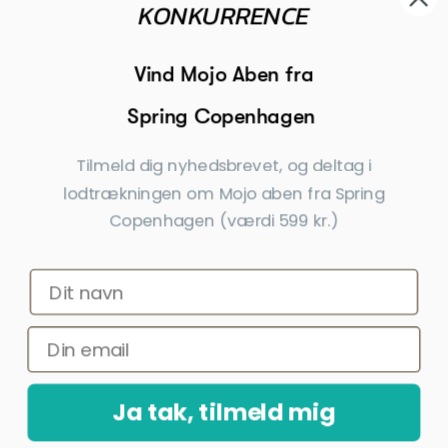
KONKURRENCE

Modtager

Begivenheder
Vind Mojo Aben fra
Spring Copenhagen

Inspiration
Tilmeld dig nyhedsbrevet, og deltag i
Tilmeld dig nyhedsbrevet
lodtrækningen om Mojo aben fra Spring
Copenhagen (værdi 599 kr.)
Få nyheder, tips og tilbud før andre
Ja tak, tilmeld mig
*Ved at indsende denne formular accepterer jeg, at de indtastede data bruges
af Dahls Gravering til at sende nyhedsbreve og kampagnetilbud. Afmelding kan
altid ske nederst i nyhedsbrevet.
Ja tak, tilmeld mig