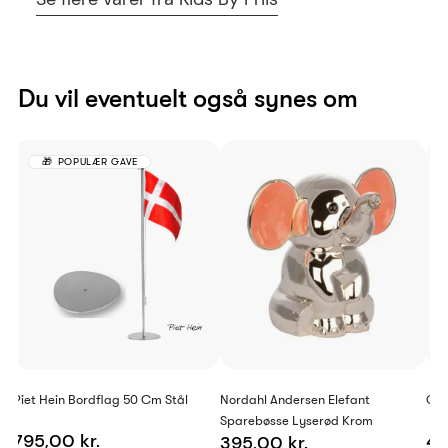
Du vil eventuelt også synes om
POPULÆR GAVE
Piet Hein Bordflag 50 Cm Stål
Nordahl Andersen Elefant
Geo
Sparebøsse Lyserød Krom
795,00 kr.
46
395,00 kr.