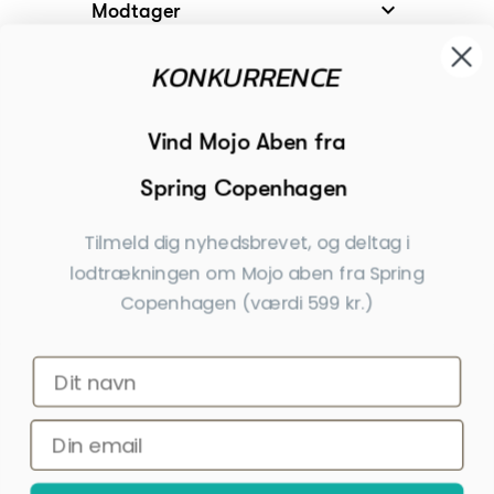
KONKURRENCE

Modtager

Begivenheder
Vind Mojo Aben fra
Spring Copenhagen

Inspiration
Tilmeld dig nyhedsbrevet, og deltag i
Tilmeld dig nyhedsbrevet
lodtrækningen om Mojo aben fra Spring
Copenhagen (værdi 599 kr.)
Få nyheder, tips og tilbud før andre
Ja tak, tilmeld mig
*Ved at indsende denne formular accepterer jeg, at de indtastede data bruges
af Dahls Gravering til at sende nyhedsbreve og kampagnetilbud. Afmelding kan
altid ske nederst i nyhedsbrevet.
Ja tak, tilmeld mig