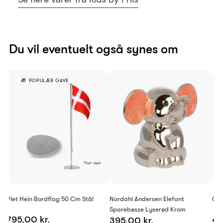
Du vil eventuelt også synes om
POPULÆR GAVE
Piet Hein Bordflag 50 Cm Stål
Nordahl Andersen Elefant
Geo
Sparebøsse Lyserød Krom
795,00 kr.
46
395,00 kr.