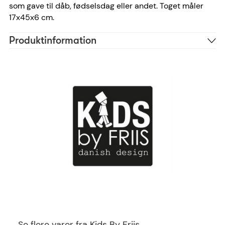
som gave til dåb, fødselsdag eller andet. Toget måler
17x45x6 cm.
Produktinformation
Polystone
Materiale
Allison, Ariel, Beutiful,
Skrifttype anbefaling
Bradley, Cosivia, Dancing
Scripe, Halleluja,
Sacramento
20 tegn
Antal tegn
FR22040
Reference
5704653001838
EAN
Se flere varer fra Kids By Friis