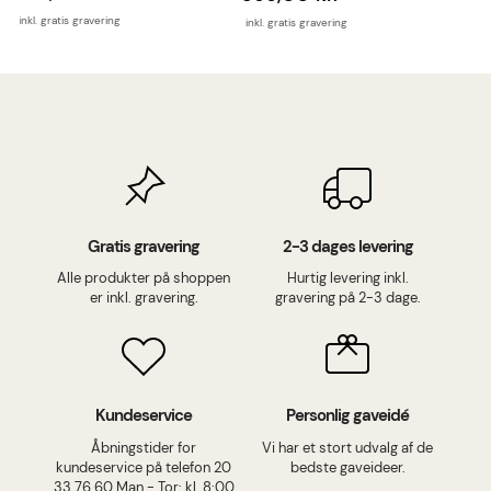
inkl. gratis gravering
inkl
inkl. gratis gravering
Gratis gravering
2-3 dages levering
Alle produkter på shoppen
Hurtig levering inkl.
er inkl. gravering.
gravering på 2-3 dage.
Kundeservice
Personlig gaveidé
Åbningstider for
Vi har et stort udvalg af de
kundeservice på telefon 20
bedste gaveideer.
33 76 60 Man - Tor: kl. 8:00