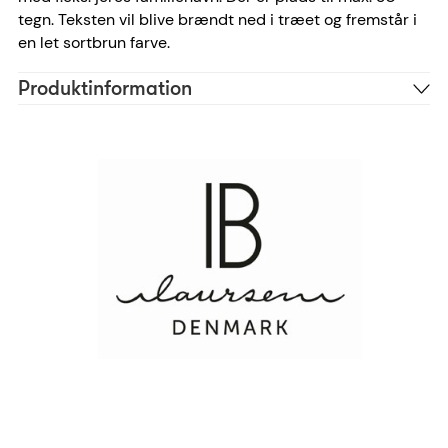
tegn. Teksten vil blive brændt ned i træet og fremstår i
en let sortbrun farve.
Produktinformation
Træ
Materiale
Ariel
Skrifttype anbefaling
30 tegn
Antal tegn
92202-00
Reference
5709898349035
EAN