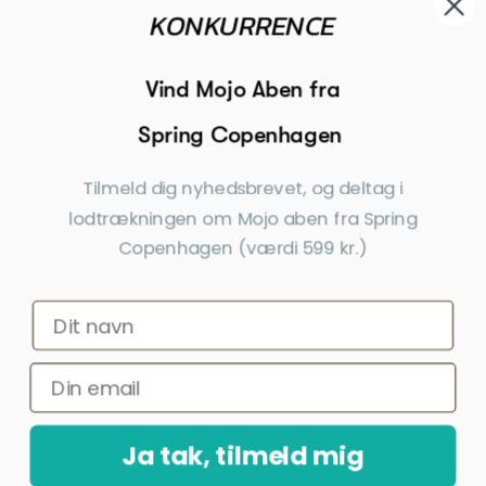
KONKURRENCE

Modtager

Begivenheder
Vind Mojo Aben fra
Spring Copenhagen

Inspiration
Tilmeld dig nyhedsbrevet, og deltag i
Tilmeld dig nyhedsbrevet
lodtrækningen om Mojo aben fra Spring
Copenhagen (værdi 599 kr.)
Få nyheder, tips og tilbud før andre
Ja tak, tilmeld mig
*Ved at indsende denne formular accepterer jeg, at de indtastede data bruges
af Dahls Gravering til at sende nyhedsbreve og kampagnetilbud. Afmelding kan
altid ske nederst i nyhedsbrevet.
Ja tak, tilmeld mig