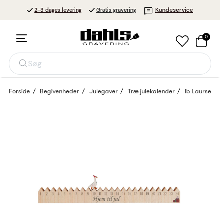
Kundeservice
2-3 dages levering
Gratis gravering
0
Søg
Forside
Begivenheder
Julegaver
Træ julekalender
Ib Laursen J