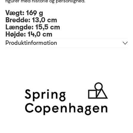
figurer med historie og personlighed.
Vægt: 169 g
Bredde: 13,0 cm
Længde: 15,5 cm
Højde: 14,0 cm
Produktinformation
Træ
Materiale
Brun
Farve
Chresten Sommer
Designer
Ariel
Skrifttype anbefaling
25 tegn
Antal tegn
2280
Reference
5713487072693
EAN