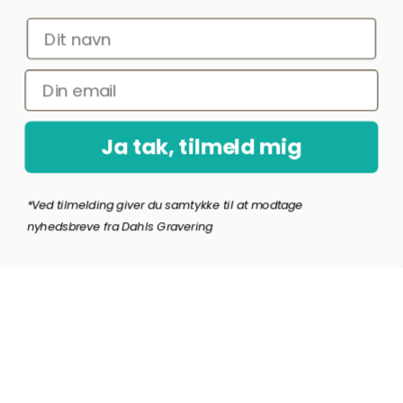
Ja tak, tilmeld mig
*Ved at indsende denne formular accepterer jeg, at de indtastede data bruges
af Dahls Gravering til at sende nyhedsbreve og kampagnetilbud. Afmelding kan
altid ske nederst i nyhedsbrevet.
Ja tak, tilmeld mig
Copyright © Dahls Gravering
2026
*Ved tilmelding giver du samtykke til at modtage
nyhedsbreve fra Dahls Gravering