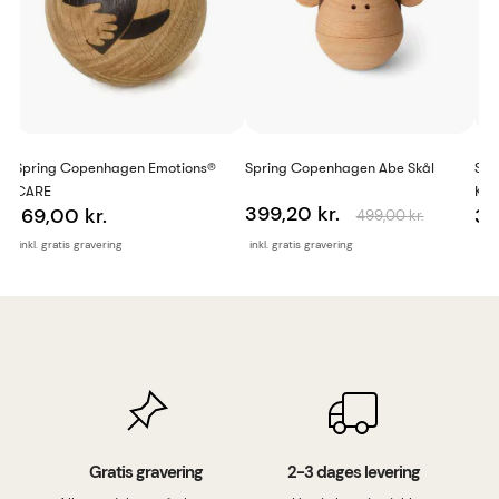
Spring Copenhagen Emotions®
Spring Copenhagen Abe Skål
Spr
CARE
Koa
399,20 kr.
169,00 kr.
39
499,00 kr.
inkl. gratis gravering
inkl. gratis gravering
inkl
Gratis gravering
2-3 dages levering