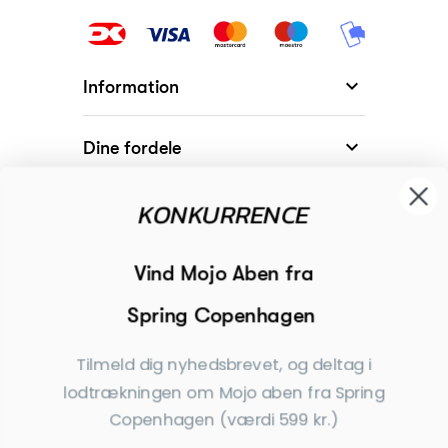

Information

Dine fordele
KONKURRENCE

Modtager

Begivenheder
Vind Mojo Aben fra
Spring Copenhagen

Inspiration
Tilmeld dig nyhedsbrevet, og deltag i
Tilmeld dig nyhedsbrevet
lodtrækningen om Mojo aben fra Spring
Copenhagen (værdi 599 kr.)
Få nyheder, tips og tilbud før andre