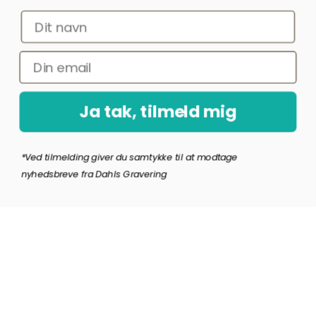
Ja tak, tilmeld mig
*Ved at indsende denne formular accepterer jeg, at de indtastede data bruges
af Dahls Gravering til at sende nyhedsbreve og kampagnetilbud. Afmelding kan
altid ske nederst i nyhedsbrevet.
Ja tak, tilmeld mig
Copyright © Dahls Gravering
2026
*Ved tilmelding giver du samtykke til at modtage
nyhedsbreve fra Dahls Gravering