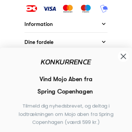

Information

Dine fordele
KONKURRENCE

Modtager

Begivenheder
Vind Mojo Aben fra
Spring Copenhagen

Inspiration
Tilmeld dig nyhedsbrevet, og deltag i
Tilmeld dig nyhedsbrevet
lodtrækningen om Mojo aben fra Spring
Copenhagen (værdi 599 kr.)
Få nyheder, tips og tilbud før andre