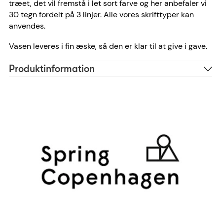
træet, det vil fremstå i let sort farve og her anbefaler vi
30 tegn fordelt på 3 linjer. Alle vores skrifttyper kan
anvendes.
Vasen leveres i fin æske, så den er klar til at give i gave.
Produktinformation
Træ
Materiale
Ariel, Bradley, Cosivia
Skrifttype anbefaling
30 tegn
Antal tegn
7055-FSC
Reference
5713487064964
EAN