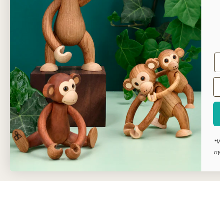
Sikker
Kunde
Dansk
*V
ny
Copyright © Dahls Gravering
2026