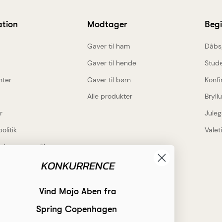
ation
Modtager
Beg
Gaver til ham
Dåbs
Gaver til hende
Stud
nter
Gaver til børn
Konfi
Alle produkter
Bryll
r
Juleg
politik
Valet
lede spørgsmål
KONKURRENCE
Inspiration
rdele
Få inspiration
Vind Mojo Aben fra
 gravering på alt
Hvad skal jeg indgravere?
Spring Copenhagen
gs levering