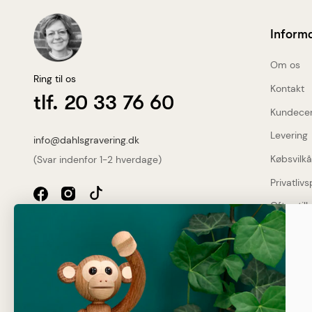
Inform
Om os
Ring til os
Kontakt
tlf. 20 33 76 60
Kundece
Levering
info@dahlsgravering.dk
Købsvilkå
(Svar indenfor 1-2 hverdage)
Privatlivs
Ofte stil
Dahlsgravering.dk
Dine fo
Øster Løgumvej 13 B
Genner
Gratis
6230 Rødekro
2-3 da