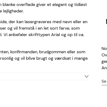
n blanke overflade giver et elegant og tidløst
 lejligheder.
side, der kan lasergraveres med navn eller en
er og vil fremstå i en let sort farve, som
l. Vi anbefaler skrifttypen Arial og op til ca.
No
udenten, konfirmanden, brudgommen eller som
Ov
rsonlig og vil blive brugt og værdsat i mange
ge
An
Se
Stål
Sølv
Ariel, Bradley, Cosivia
20 tegn