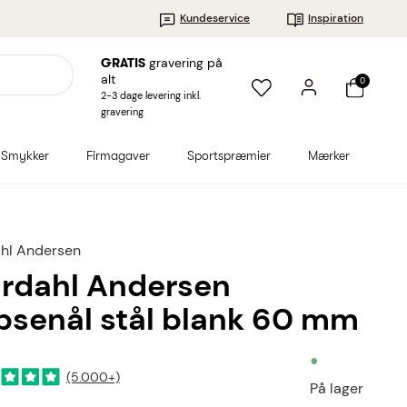
Kundeservice
Inspiration
gravering på
GRATIS
alt
0
2-3 dage levering inkl.
gravering
Smykker
Firmagaver
Sportspræmier
Mærker
hl Andersen
rdahl Andersen
ipsenål stål blank 60 mm
•
(5.000+)
På lager