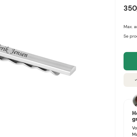
350
Max. a
Se pro
chec
H
g
Vo
Ma