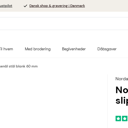
ustpilot
Dansk shop & gravering i Danmark
Til hvem
Med brodering
Begivenheder
Dåbsgaver
senål stål blank 60 mm
Norda
No
sl