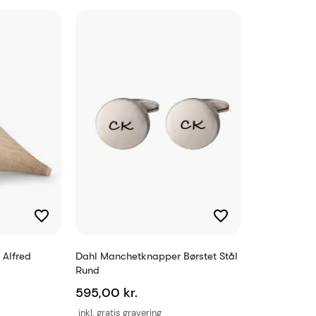
40930232700
5711008354624
 Alfred
Dahl Manchetknapper Børstet Stål
Rund
595,00 kr.
inkl. gratis gravering