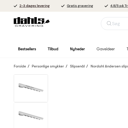
2-3 dages levering
Gratis gravering
4.8/5 på Tr
Søg
Bestsellers
Tilbud
Nyheder
Gaveideer
Forside
Personlige smykker
Slipsenål
Nordahl Andersen slip