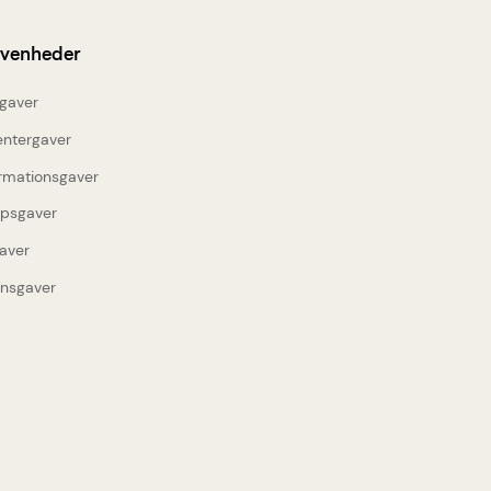
ivenheder
gaver
entergaver
rmationsgaver
upsgaver
aver
insgaver