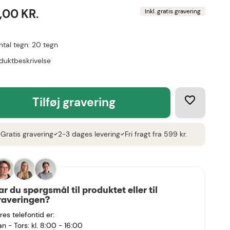
,00 KR.
Inkl. gratis gravering
ntal tegn: 20 tegn
duktbeskrivelse
tilføj gravering
Gratis gravering
2-3 dages levering
Fri fragt fra 599 kr.
k
check
check
ar du spørgsmål til produktet eller til
raveringen?
res telefontid er:
n - Tors: kl. 8:00 - 16:00