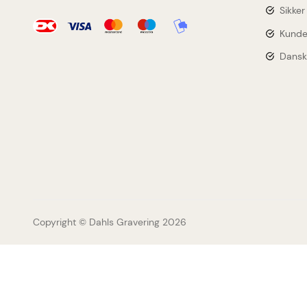
Tilmeld dig nyhedsbrevet, og delta
Sikker
lodtrækningen om Mojo aben fra Sp
Kunde
Copenhagen (værdi 599 kr.)
Dansk
Ja tak, tilmeld mig
*Ved tilmelding giver du samtykke til at modtage nyheds
Dahls Gravering
Copyright © Dahls Gravering
2026