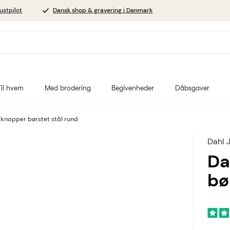
ustpilot
Dansk shop & gravering i Danmark
Til hvem
Med brodering
Begivenheder
Dåbsgaver
knapper børstet stål rund
Dahl 
Da
bø