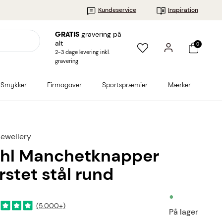
Kundeservice
Inspiration
gravering på
GRATIS
alt
0
2-3 dage levering inkl.
gravering
Smykker
Firmagaver
Sportspræmier
Mærker
Jewellery
hl Manchetknapper
rstet stål rund
•
(5.000+)
På lager