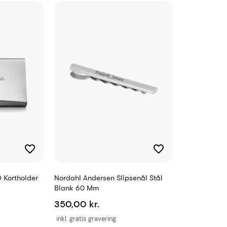
10 tegn
20810208 ox
2001100001537
Kortholder
Nordahl Andersen Slipsenål Stål
Blank 60 Mm
350,00 kr.
inkl. gratis gravering