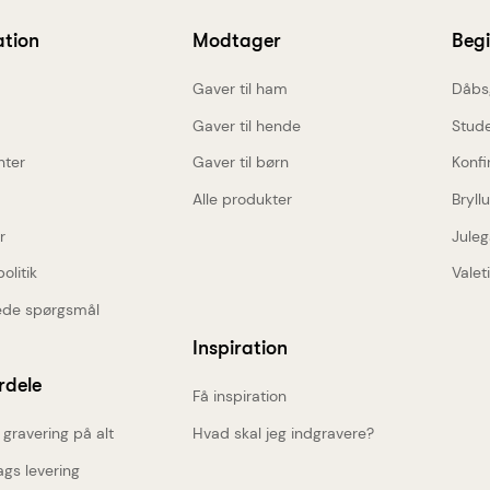
ation
Modtager
Beg
Gaver til ham
Dåbs
Gaver til hende
Stud
nter
Gaver til børn
Konfi
Alle produkter
Bryll
r
Juleg
politik
Valet
lede spørgsmål
Inspiration
rdele
Få inspiration
 gravering på alt
Hvad skal jeg indgravere?
gs levering