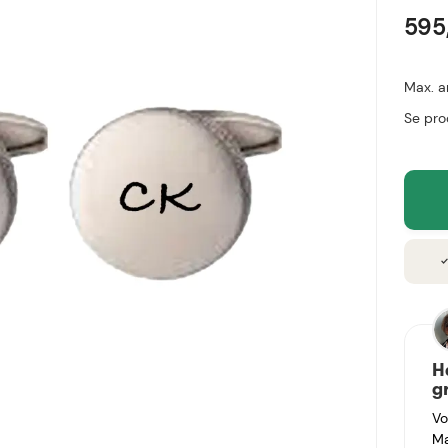
595
Max. a
Se pro
chec
H
g
Vo
Ma