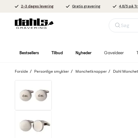
2-3 dages levering
Gratis gravering
4.8/5 på Tr
Søg
Bestsellers
Tilbud
Nyheder
Gaveideer
Forside
Personlige smykker
Manchetknapper
Dahl Manchet