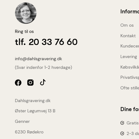
Inform
Om os
Ring til os
Kontakt
tlf. 20 33 76 60
Kundece
Levering
info@dahlsgravering.dk
Købsvilkå
(Svar indenfor 1-2 hverdage)
Privatlivs
Ofte stil
KONKURRENCE
Dahlsgravering.dk
Dine fo
Øster Løgumvej 13 B
Vind Mojo Aben fra
Genner
Gratis
Spring Copenhagen
6230 Rødekro
2-3 da