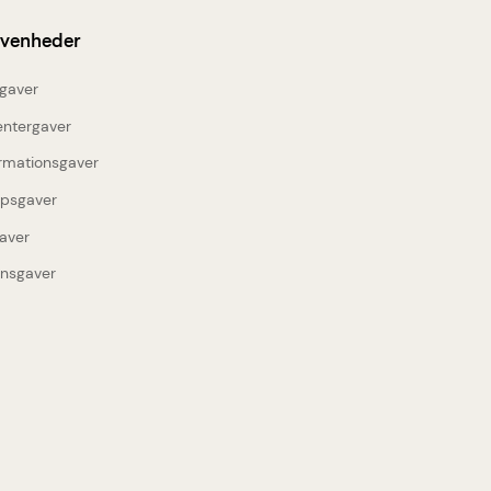
ivenheder
gaver
entergaver
rmationsgaver
upsgaver
aver
insgaver