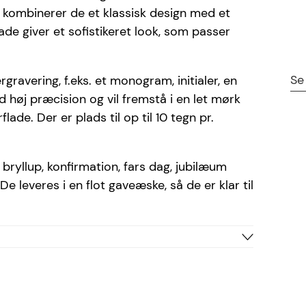
 kombinerer de et klassisk design med et
ade giver et sofistikeret look, som passer
Se
avering, f.eks. et monogram, initialer, en
d høj præcision og vil fremstå i en let mørk
lade. Der er plads til op til 10 tegn pr.
bryllup, konfirmation, fars dag, jubilæum
 De leveres i en flot gaveæske, så de er klar til
Stål
Sølv
Bradley, Cosivia, Ariel