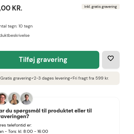
,00 KR.
Inkl. gratis gravering
ntal tegn: 10 tegn
duktbeskrivelse
tilføj gravering
Gratis gravering
2-3 dages levering
Fri fragt fra 599 kr.
k
check
check
ar du spørgsmål til produktet eller til
raveringen?
res telefontid er:
n - Tors: kl. 8:00 - 16:00