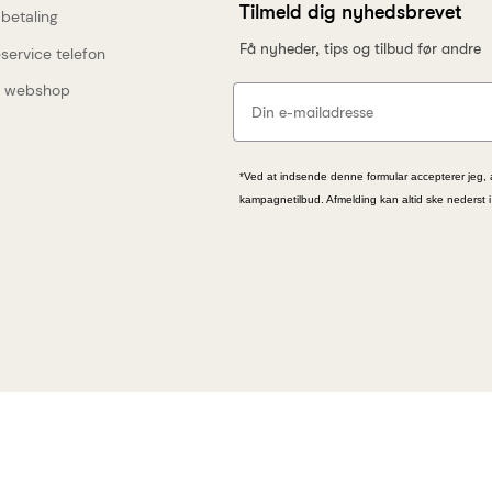
g i
Tilmeld dig nyhedsbrevet
 betaling
ring
Få nyheder, tips og tilbud før andre
service telefon
 webshop
*Ved at indsende denne formular accepterer jeg, 
kampagnetilbud. Afmelding kan altid ske nederst 
breve fra