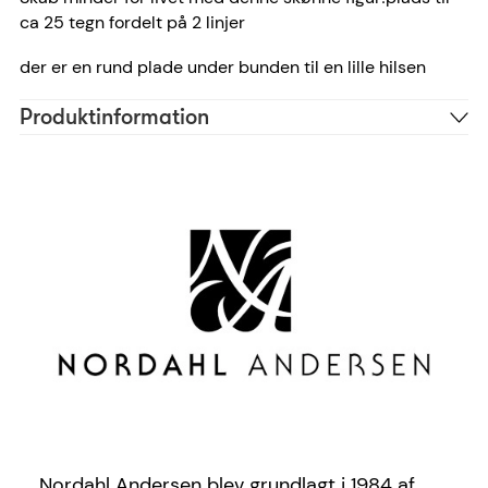
ca 25 tegn fordelt på 2 linjer
der er en rund plade under bunden til en lille hilsen
Produktinformation
Træ
Materiale
Brun
Farve
FSC
Certificeringer
Ariel
Skrifttype anbefaling
25 tegn
Antal tegn
95000041100
Reference
5711008488510
EAN
Nordahl Andersen blev grundlagt i 1984 af