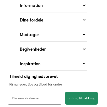

Information

Dine fordele

Modtager

Begivenheder

Inspiration
KONKURRENCE
Tilmeld dig nyhedsbrevet
Få nyheder, tips og tilbud før andre
Vind Mojo Aben fra
Spring Copenhagen
Ja tak, tilmeld mig