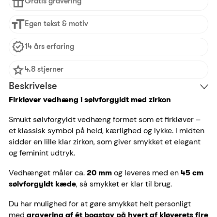
Gratis gravering
Egen tekst & motiv
14 års erfaring
4.8 stjerner
Beskrivelse
Firkløver vedhæng i sølvforgyldt med zirkon
Smukt sølvforgyldt vedhæng formet som et firkløver –
et klassisk symbol på held, kærlighed og lykke. I midten
sidder en lille klar zirkon, som giver smykket et elegant
og feminint udtryk.
Vedhænget måler ca.
og leveres med en
20 mm
45 cm
, så smykket er klar til brug.
sølvforgyldt kæde
Du har mulighed for at gøre smykket helt personligt
med
gravering af ét bogstav på hvert af kløverets fire