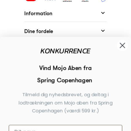

Information

Dine fordele

KONKURRENCE
Modtager

Begivenheder
Vind Mojo Aben fra
Spring Copenhagen

Inspiration
Tilmeld dig nyhedsbrevet, og deltag i
Tilmeld dig nyhedsbrevet
lodtrækningen om Mojo aben fra Spring
Copenhagen (værdi 599 kr.)
Få nyheder, tips og tilbud før andre
Ja tak, tilmeld mig