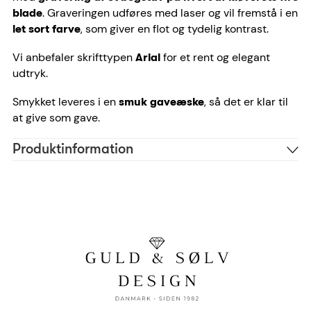
. Graveringen udføres med laser og vil fremstå i en
blade
, som giver en flot og tydelig kontrast.
let sort farve
Vi anbefaler skrifttypen
for et rent og elegant
Arial
udtryk.
Smykket leveres i en
, så det er klar til
smuk gaveæske
at give som gave.
Produktinformation
Forgyldt sølv
Materiale
Guld
Farve
Ariel
Skrifttype anbefaling
4 tegn
Antal tegn
Firkløver
Symboler
30130/F
Reference
2001100000622
EAN