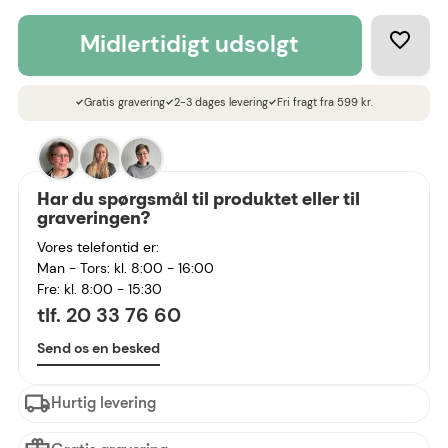
midlertidigt udsolgt
Gratis gravering
2-3 dages levering
Fri fragt fra 599 kr.
check
check
check
Har du spørgsmål til produktet eller til
graveringen?
Vores telefontid er:
Man - Tors: kl. 8:00 - 16:00
Fre: kl. 8:00 - 15:30
tlf. 20 33 76 60
Send os en besked
Hurtig levering