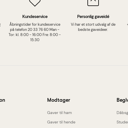
Kundeservice
Personlig gaveidé
g
Åbningstider for kundeservice
Vi har et stort udvalg af de
på telefon 20 33 76 60 Man -
bedste gaveideer.
Tor: kl. 8:00 - 16:00 Fre: 8:00 -
15:30
ion
Modtager
Begi
Gaver til ham
Dåbsg
Gaver til hende
Stude