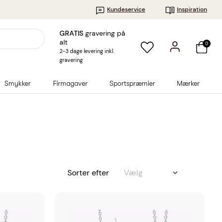
Kundeservice
Inspiration
GRATIS
gravering på
alt
0
2-3 dage levering inkl.
gravering
Smykker
Firmagaver
Sportspræmier
Mærker
Sorter efter
Vælg