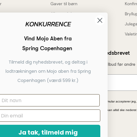
r
Gaver til børn
Konfi
Alle produkter
Bryll
KONKURRENCE
Juleg
tik
Valeti
Vind Mojo Aben fra
de spørgsmål
Spring Copenhagen
Tilmeld dig nyhedsbrevet
Tilmeld dig nyhedsbrevet, og deltag i
Få nyheder, tips og tilbud før andre
ele
lodtrækningen om Mojo aben fra Spring
avering på alt
Copenhagen (værdi 599 kr.)
 levering
taling
*Ved at indsende denne formular accepterer jeg,
vice telefon
kampagnetilbud. Afmelding kan altid ske nederst
ebshop
Ja tak, tilmeld mig