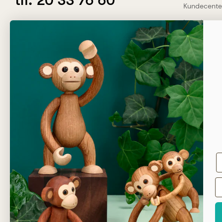
tlf. 20 33 76 60
Kundecente
Levering
info@dahlsgravering.dk
Købsvilkår
(Svar indenfor 1-2 hverdage)
Privatlivspoli
Ofte stille
Dahlsgravering.dk
Dine ford
Øster Løgumvej 13 B
Genner
Gratis gr
6230 Rødekro
2-3 dags
Sikker be
Kundeser
Dansk w