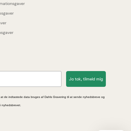
rmationsgaver
upsgaver
aver
nsgaver
Ja tak, tilmeld mig
 at de indtastede data bruges af Dahls Gravering til at sende nyhedsbreve og
 i nyhedsbrevet.